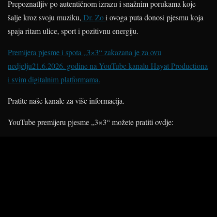
Prepoznatljiv po autentičnom izrazu i snažnim porukama koje
šalje kroz svoju muziku,
Dr. Zo
i ovoga puta donosi pjesmu koja
spaja ritam ulice, sport i pozitivnu energiju.
Premijera pjesme i spota „3×3“ zakazana je za ovu
nedjelju21.6.2026. godine na YouTube kanalu Hayat Productiona
i svim digitalnim platformama.
Pratite naše kanale za više informacija.
YouTube premijeru pjesme „3×3“ možete pratiti ovdje: