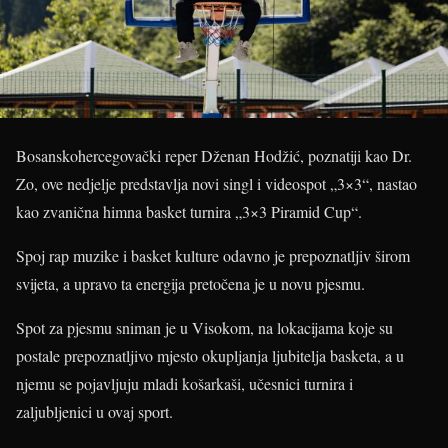
Bosanskohercegovački reper Dženan Hodžić, poznatiji kao Dr.
Zo, ove nedjelje predstavlja novi singl i videospot „3×3“, nastao
kao zvanična himna basket turnira „3×3 Piramid Cup“.
Spoj rap muzike i basket kulture odavno je prepoznatljiv širom
svijeta, a upravo ta energija pretočena je u novu pjesmu.
Spot za pjesmu sniman je u Visokom, na lokacijama koje su
postale prepoznatljivo mjesto okupljanja ljubitelja basketa, a u
njemu se pojavljuju mladi košarkaši, učesnici turnira i
zaljubljenici u ovaj sport.