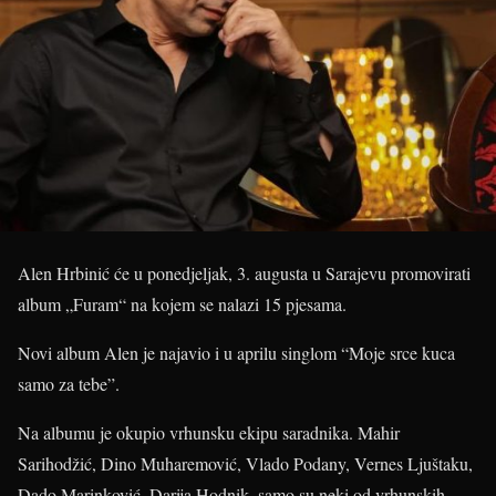
Alen Hrbinić će u ponedjeljak, 3. augusta u Sarajevu promovirati
album „Furam“ na kojem se nalazi 15 pjesama.
Novi album Alen je najavio i u aprilu singlom “Moje srce kuca
samo za tebe”.
Na albumu je okupio vrhunsku ekipu saradnika. Mahir
Sarihodžić, Dino Muharemović, Vlado Podany, Vernes Ljuštaku,
Dado Marinković, Darija Hodnik, samo su neki od vrhunskih