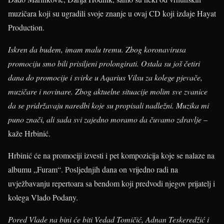
muzičara koji su ugradili svoje znanje u ovaj CD koji izdaje Hayat
Production.
Iskren da budem, imam malu tremu. Zbog koronavirusa
promociju smo bili prisiljeni prolongirati. Ostala su još četiri
dana do promocije i svirke u Aqarius Vilsu za kolege pjevače,
muzičare i novinare. Zbog aktuelne situacije molim sve zvanice
da se pridržavaju naredbi koje su propisali nadležni. Muzika mi
puno znači, ali sada svi zajedno moramo da čuvamo zdravlje
–
kaže Hrbinić.
Hrbinić će na promociji izvesti i pet kompozicija koje se nalaze na
albumu „Furam“. Posljednjih dana on vrijedno radi na
uvježbavanju repertoara sa bendom koji predvodi njegov prijatelj i
kolega Vlado Podany.
Pored Vlade na bini će biti Vedad Tomičić, Adnan Teskeredžić i