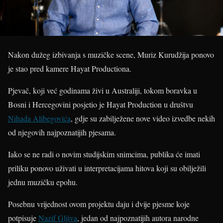
Nakon dužeg izbivanja s muzičke scene, Muriz Kurudžija ponovo
je stao pred kamere Hayat Productiona.
Pjevač, koji već godinama živi u Australiji, tokom boravka u
Bosni i Hercegovini posjetio je Hayat Production u društvu
Nihada Alibegovića
, gdje su zabilježene nove video izvedbe nekih
od njegovih najpoznatijih pjesama.
Iako se ne radi o novim studijskim snimcima, publika će imati
priliku ponovo uživati u interpretacijama hitova koji su obilježili
jednu muzičku epohu.
Posebnu vrijednost ovom projektu daju i dvije pjesme koje
potpisuje
Nazif Gljiva
, jedan od najpoznatijih autora narodne