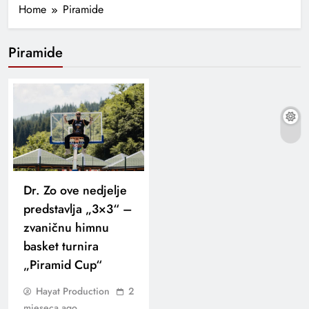
Home
Piramide
Piramide
Dr. Zo ove nedjelje
predstavlja „3×3“ –
zvaničnu himnu
basket turnira
„Piramid Cup“
Hayat Production
2
mjeseca ago