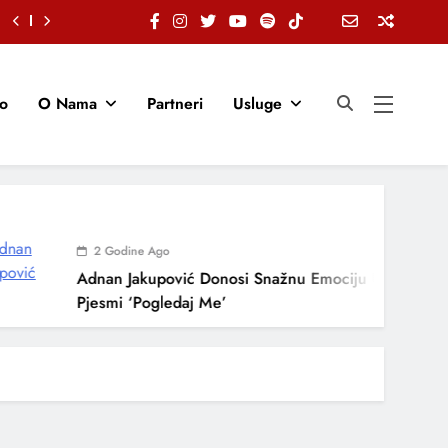
io
O Nama
Partneri
Usluge
2 Godine Ago
Adnan Jakupović Donosi Snažnu Emociju U Novoj
Pjesmi ‘Pogledaj Me’