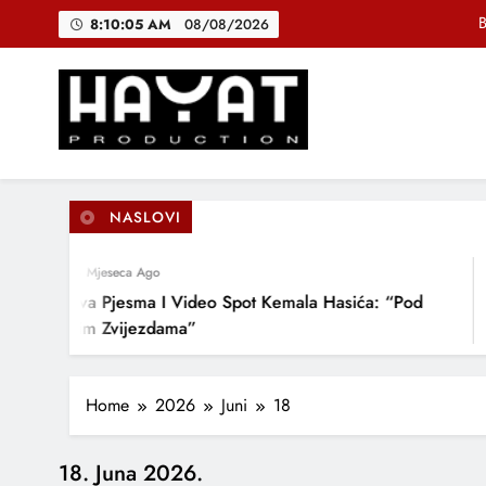
Skip
B
8:10:05 AM
08/08/2026
to
content
DJEČIJI H
Muhamed Fa
Hayat Production
Promocija domaće muzike
B
NASLOVI
4 Mjeseca Ago
DJEČIJI H
Nova Pjesma I Video Spot Kemala Hasića: “Pod
Ovim Zvijezdama”
Home
2026
Juni
18
18. Juna 2026.