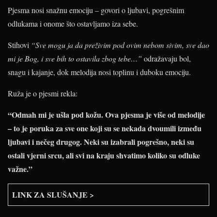
Pjesma nosi snažnu emociju – govori o ljubavi, pogrešnim
odlukama i onome što ostavljamo iza sebe.
Stihovi
“Sve mogu ja da preživim pod ovim nebom sivim, sve dao
mi je Bog, i sve bih to ostavila zbog tebe…”
odražavaju bol,
snagu i kajanje, dok melodija nosi toplinu i duboku emociju.
Ruža je o pjesmi rekla:
“Odmah mi je ušla pod kožu. Ova pjesma je više od melodije
– to je poruka za sve one koji su se nekada dvoumili između
ljubavi i nečeg drugog. Neki su izabrali pogrešno, neki su
ostali vjerni srcu, ali svi na kraju shvatimo koliko su odluke
važne.”
LINK ZA SLUŠANJE >