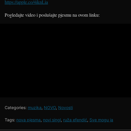
https://apple.co/4iknLia
Pogledajte video i poslušajte pjesmu na ovom linku:
Categories:
muzika
,
NOVO
,
Novosti
Tags:
nova pjesma
,
novi singl
,
ruža efendić
,
Sve mogu ja