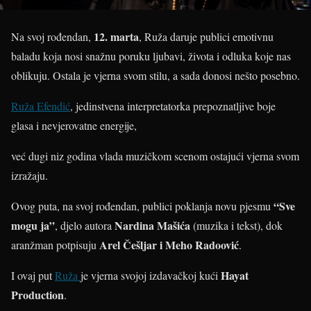
12. marta
Na svoj rođendan,
, Ruža daruje publici emotivnu
baladu koja nosi snažnu poruku ljubavi, života i odluka koje nas
oblikuju. Ostala je vjerna svom stilu, a sada donosi nešto posebno.
Ruža Efendić
, jedinstvena interpretatorka prepoznatljive boje
glasa i nevjerovatne energije,
već dugi niz godina vlada muzičkom scenom ostajući vjerna svom
izražaju.
“Sve
Ovog puta, na svoj rođendan, publici poklanja novu pjesmu
mogu ja”
Nardina Mašića
, djelo autora
(muzika i tekst), dok
Arel Češljar i Meho Radoović
aranžman potpisuju
.
Hayat
I ovaj put
Ruža
je vjerna svojoj izdavačkoj kući
Production
.