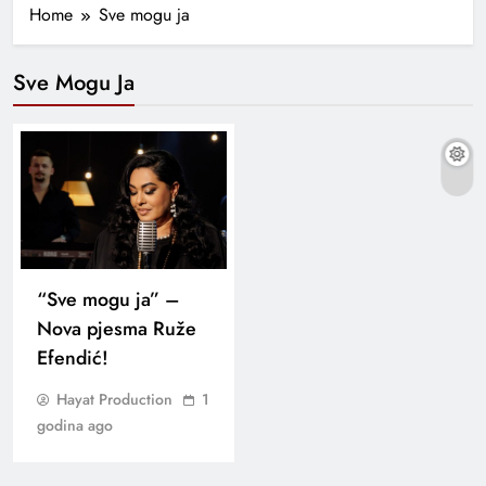
Home
Sve mogu ja
Sve Mogu Ja
“Sve mogu ja” –
Nova pjesma Ruže
Efendić!
Hayat Production
1
godina ago