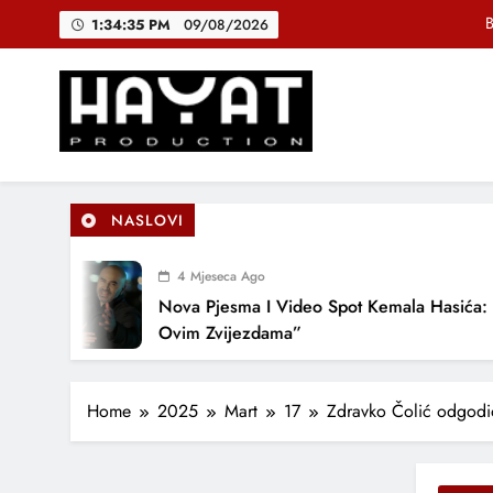
Skip
1:34:36 PM
09/08/2026
to
content
DJEČIJI H
Muhamed Fa
B
Hayat Production
Promocija domaće muzike
NASLOVI
DJEČIJI H
4 Mjeseca Ago
Nova Pjesma I Video Spot Kemala Hasića: “Pod
Ovim Zvijezdama”
Home
2025
Mart
17
Zdravko Čolić odgodi