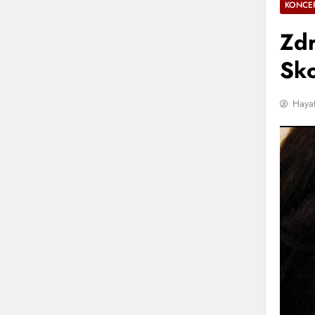
KONCER
Zdr
Sko
Hayat