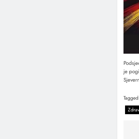
Podsje
je pog
Sjever
Tagged
Zdra
Na