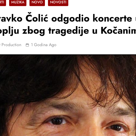
TI
MUZIKA
NOVO
NOVOSTI
avko Čolić odgodio koncerte 
plju zbog tragedije u Kočani
 Production
1 Godina Ago