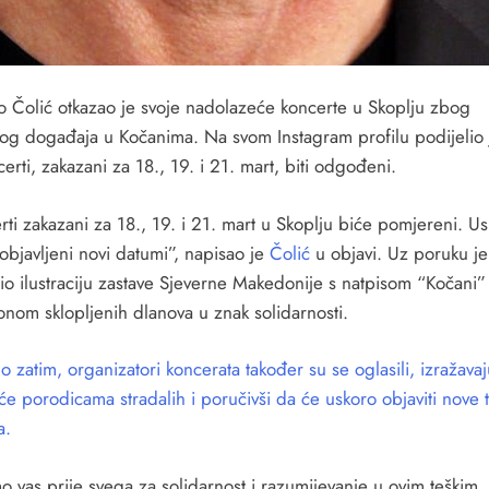
o Čolić otkazao je svoje nadolazeće koncerte u Skoplju zbog
nog događaja u Kočanima. Na svom Instagram profilu podijelio 
erti, zakazani za 18., 19. i 21. mart, biti odgođeni.
ti zakazani za 18., 19. i 21. mart u Skoplju biće pomjereni. U
 objavljeni novi datumi”, napisao je
Čolić
u objavi. Uz poruku je
io ilustraciju zastave Sjeverne Makedonije s natpisom “Kočani” 
onom sklopljenih dlanova u znak solidarnosti.
zatim, organizatori koncerata također su se oglasili, izražavaj
će porodicama stradalih i poručivši da će uskoro objaviti nove 
a.
o vas prije svega za solidarnost i razumijevanje u ovim teškim