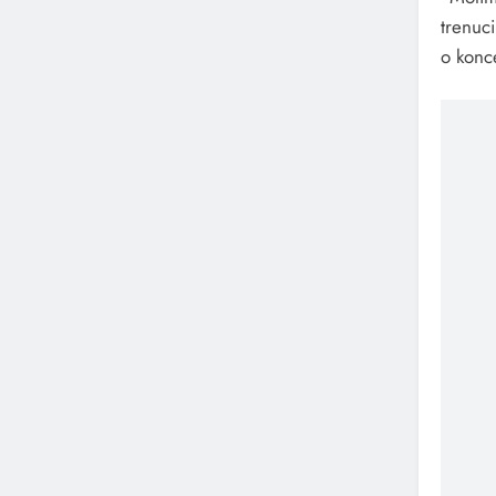
trenuc
o konc