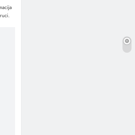
macija
ruci.