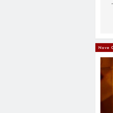
čl
Nove 