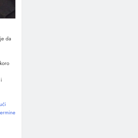
je da
skoro
i
ući
termine