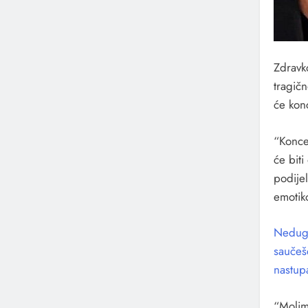
Zdravk
tragič
će konc
“Koncer
će biti
podijel
emotik
Nedugo 
saučeš
nastup
“Molim