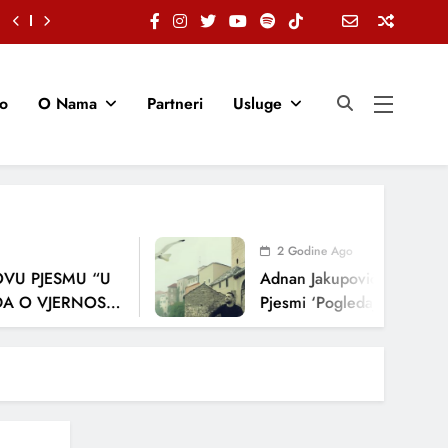
io
O Nama
Partneri
Usluge
2 Godine Ago
JESMU “U
Adnan Jakupović Donosi Snažnu
JERNOSTI,
Pjesmi ‘Pogledaj Me’