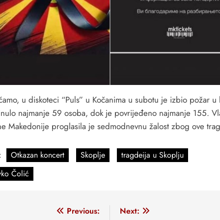
ćamo, u diskoteci “Puls” u Kočanima u subotu je izbio požar u
inulo najmanje 59 osoba, dok je povrijeđeno najmanje 155. V
ne Makedonije proglasila je sedmodnevnu žalost zbog ove trag
:
Otkazan koncert
Skoplje
tragdeija u Skoplju
vko Čolić
vigacija
Previous:
Next: