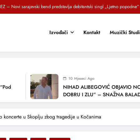
Brat i sestra, Biljana i Tedi Zeroski, predstavljaju novu pjesmu „Sreća je“
OR SUNCOKRETI KROZ PJESMU POZVALI MALIŠANE NA DOBRE NAVIKE
Izvođači
Kontakt
Muzički Stud
zlagić Fazla predstavlja pjesmu “Lejla” iz mjuzikla Travnik je voljeti lako
EZ – Novi sarajevski bend predstavlja debitantski singl „Ljetno popodne“
Brat i sestra, Biljana i Tedi Zeroski, predstavljaju novu pjesmu „Sreća je“
OR SUNCOKRETI KROZ PJESMU POZVALI MALIŠANE NA DOBRE NAVIKE
10 Mjeseci Ago
NIHAD ALIBEGOVIĆ OBJAVIO NOVU P
DOBRU I ZLU” – SNAŽNA BALADA O V
LJUBAVI I VREMENU KOJE NAS MIJENJA
o koncerte u Skoplju zbog tragedije u Kočanima