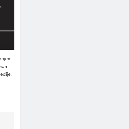
 kojem
lada
edije.