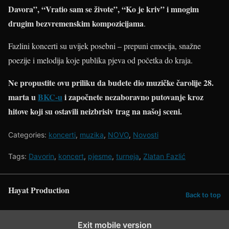
Davora”, “Vratio sam se živote”, “Ko je kriv” i mnogim
drugim bezvremenskim kompozicijama
.
Fazlini koncerti su uvijek posebni – prepuni emocija, snažne
poezije i melodija koje publika pjeva od početka do kraja.
Ne propustite ovu priliku da budete dio muzičke čarolije 28.
marta u
BKC-u
i započnete nezaboravno putovanje kroz
hitove koji su ostavili neizbrisiv trag na našoj sceni.
Categories:
koncerti
,
muzika
,
NOVO
,
Novosti
Tags:
Davorin
,
koncert
,
pjesme
,
turneja
,
Zlatan Fazlić
Hayat Production
Back to top
Exit mobile version