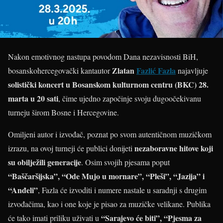
Nakon emotivnog nastupa povodom Dana nezavisnosti BiH,
Zlatan
Fazlić Fazla
bosanskohercegovački kantautor
najavljuje
solistički koncert u Bosanskom kulturnom centru (BKC) 28.
marta u 20 sati
, čime ujedno započinje svoju dugoočekivanu
turneju širom Bosne i Hercegovine.
Omiljeni autor i izvođač, poznat po svom autentičnom muzičkom
nezaboravne hitove koji
izrazu, na ovoj turneji će publici donijeti
su obilježili generacije
. Osim svojih pjesama poput
“Baščaršijska”, “Ode Mujo u mornare”, “Pleši”, “Jazija” i
“Anđeli”
, Fazla će izvoditi i numere nastale u saradnji s drugim
izvođačima, kao i one koje je pisao za muzičke velikane. Publika
“Sarajevo će biti”, “Pjesma za
će tako imati priliku uživati u