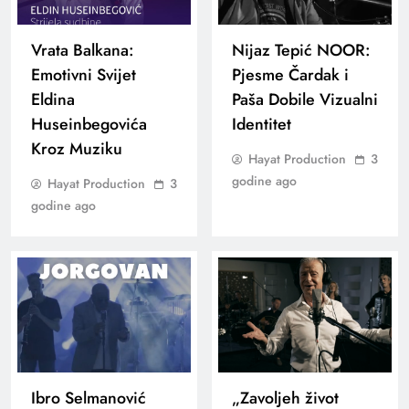
Vrata Balkana:
Nijaz Tepić NOOR:
Emotivni Svijet
Pjesme Čardak i
Eldina
Paša Dobile Vizualni
Huseinbegovića
Identitet
Kroz Muziku
Hayat Production
3
godine ago
Hayat Production
3
godine ago
Ibro Selmanović
„Zavoljeh život