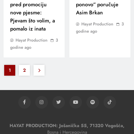
pred promociju
ponovo“ poručuje
nove pjesme:
Asim Brkan
Pjevam što volim, a
Hayat Production
3
pomalo iz inata
godine ago
Hayat Production
3
godine ago
1
2
HAYAT PRODUCTION: Jošanička 55, 71320 Vogošća,
Bosna i Hercegovina