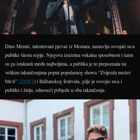
Dino Memić, talentovani pjevač iz Mostara, nastavlja osvajati srca
publike širom regije. Njegova izuzetna vokalna sposobnost i šarm
su ga istaknuli među najboljima, a publika je to prepoznala na
velikim takmičenjima poput popularnog showa “Zvijezda možeš
biti ti”
(ZMBT
) i Ilidžanskog festivala, gdje je osvojio srca i
publike i žirija, odnoseći pobjede u oba takmičenja.