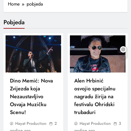
Home
pobjeda
Pobjeda
Dino Memić: Nova
Alen Hrbinić
Zvijezda koja
osvojio specijalnu
Nezaustavljivo
nagradu žirija na
Osvaja Muzičku
festivalu Ohridski
Scenu!
trubaduri
Hayat Production
2
Hayat Production
3
godine ago
godine ago