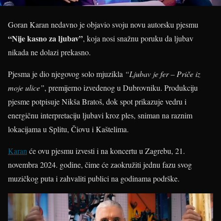
Goran Karan nedavno je objavio svoju novu autorsku pjesmu
“Nije kasno za ljubav”
, koja nosi snažnu poruku da ljubav
nikada ne dolazi prekasno.
Pjesma je dio njegovog solo mjuzikla
“Ljubav je fer – Priče iz
moje ulice”
, premijerno izvedenog u Dubrovniku. Produkciju
pjesme potpisuje Nikša Bratoš, dok spot prikazuje vedru i
energičnu interpretaciju ljubavi kroz ples, sniman na raznim
lokacijama u Splitu, Čiovu i Kaštelima.
Karan
će ovu pjesmu izvesti i na koncertu u Zagrebu, 21.
novembra 2024. godine, čime će zaokružiti jednu fazu svog
muzičkog puta i zahvaliti publici na godinama podrške.