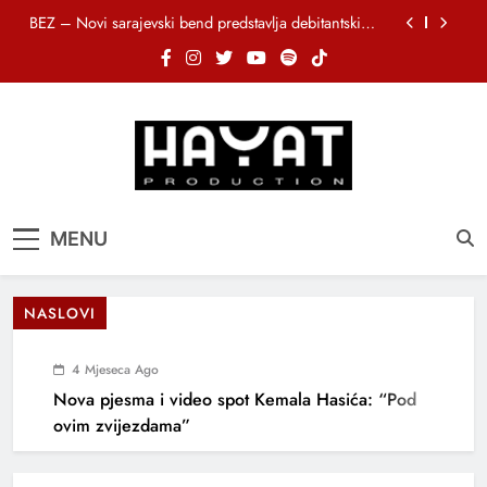
Skip
BEZ – Novi sarajevski bend predstavlja debitantski
to
singl „Ljetno popodne“
content
Brat i sestra, Biljana i Tedi Zeroski, predstavljaju novu
pjesmu „Sreća je“
DJEČIJI HOR SUNCOKRETI KROZ PJESMU POZVALI
MALIŠANE NA DOBRE NAVIKE
Muhamed Fazlagić Fazla predstavlja pjesmu “Lejla”
iz mjuzikla Travnik je voljeti lako
BEZ – Novi sarajevski bend predstavlja debitantski
Hayat Production
Promocija domaće muzike
singl „Ljetno popodne“
MENU
Brat i sestra, Biljana i Tedi Zeroski, predstavljaju novu
pjesmu „Sreća je“
DJEČIJI HOR SUNCOKRETI KROZ PJESMU POZVALI
MALIŠANE NA DOBRE NAVIKE
NASLOVI
4 Mjeseca Ago
Nova pjesma i video spot Kemala Hasića: “Pod
ovim zvijezdama”