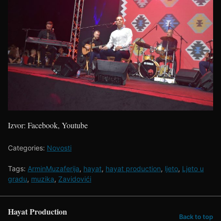
Izvor: Facebook, Youtube
Categories:
Novosti
Tags:
ArminMuzaferija
,
hayat
,
hayat production
,
ljeto
,
Ljeto u
gradu
,
muzika
,
Zavidovići
Hayat Production
Back to top