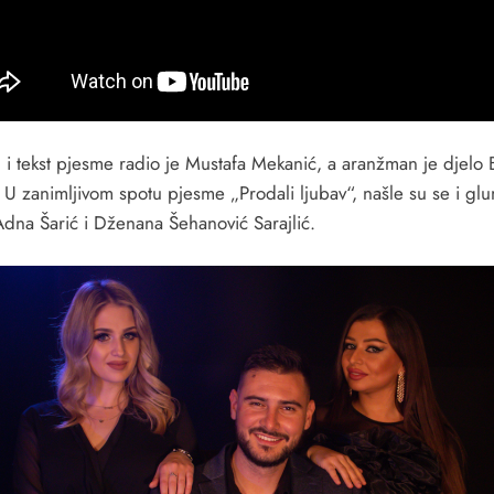
 i tekst pjesme radio je Mustafa Mekanić, a aranžman je djelo 
 U zanimljivom spotu pjesme „Prodali ljubav“, našle su se i gl
Adna Šarić i Dženana Šehanović Sarajlić.