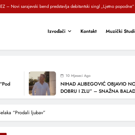
EZ – Novi sarajevski bend predstavlja debitantski singl „Ljetno popodne“
Brat i sestra, Biljana i Tedi Zeroski, predstavljaju novu pjesmu „Sreća je“
Izvođači
Kontakt
Muzički Stud
OR SUNCOKRETI KROZ PJESMU POZVALI MALIŠANE NA DOBRE NAVIKE
zlagić Fazla predstavlja pjesmu “Lejla” iz mjuzikla Travnik je voljeti lako
EZ – Novi sarajevski bend predstavlja debitantski singl „Ljetno popodne“
Brat i sestra, Biljana i Tedi Zeroski, predstavljaju novu pjesmu „Sreća je“
10 Mjeseci Ago
OR SUNCOKRETI KROZ PJESMU POZVALI MALIŠANE NA DOBRE NAVIKE
NIHAD ALIBEGOVIĆ OBJAVIO NOVU P
DOBRU I ZLU” – SNAŽNA BALADA O 
LJUBAVI I VREMENU KOJE NAS MIJENJ
laka “Prodali ljubav”