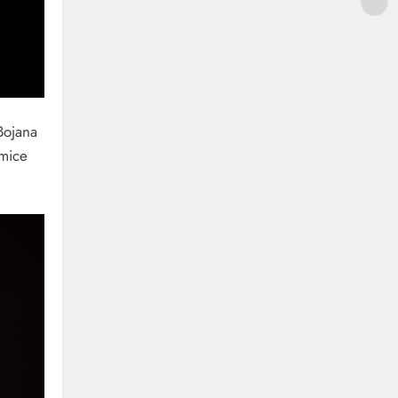
Bojana
umice