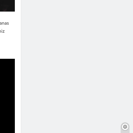
anas
miz