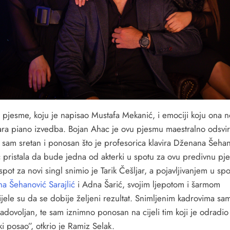
u pjesme, koju je napisao Mustafa Mekanić, i emociji koju ona n
ra piano izvedba. Bojan Ahac je ovu pjesmu maestralno odsvir
sam sretan i ponosan što je profesorica klavira Dženana Šeha
ić pristala da bude jedna od akterki u spotu za ovu predivnu pj
pot za novi singl snimio je Tarik Češljar, a pojavljivanjem u spo
a Šehanović Sarajlić
i Adna Šarić, svojim ljepotom i šarmom
jele su da se dobije željeni rezultat. Snimljenim kadrovima sam
adovoljan, te sam iznimno ponosan na cijeli tim koji je odradio
i posao”, otkrio je Ramiz Selak.