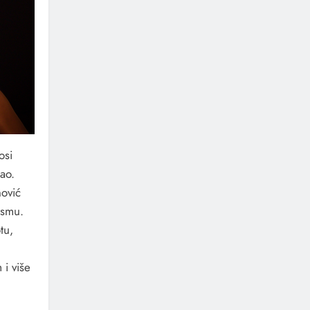
osi
ao.
nović
esmu.
tu,
 i više