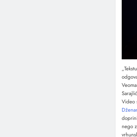
„Tekst
odgova
Veoma 
Sarajl
Video s
Dženan
doprini
nego z
vrhunsk