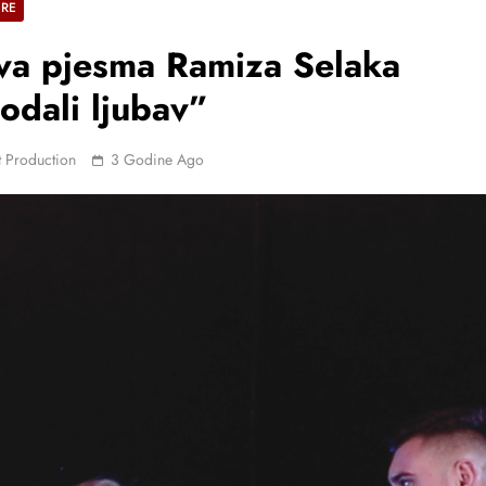
ERE
va pjesma Ramiza Selaka
odali ljubav”
 Production
3 Godine Ago