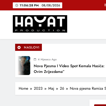
Skip
B
11:06:29 PM
08/08/2026
to
content
DJEČIJI H
Muhamed Fa
Hayat Production
Promocija domaće muzike
B
NASLOVI
4 Mjeseca Ago
DJEČIJI H
Nova Pjesma I Video Spot Kemala Hasića: “Pod
Ovim Zvijezdama”
Home
2023
Maj
26
Nova pjesma Ramiza Se