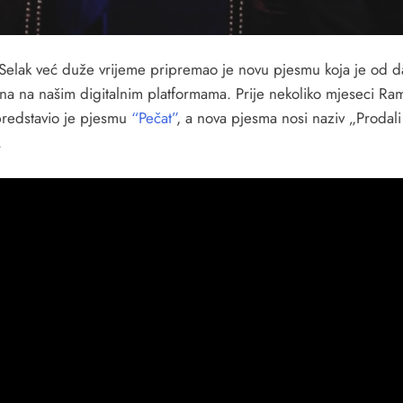
Selak već duže vrijeme pripremao je novu pjesmu koja je od d
na na našim digitalnim platformama. Prije nekoliko mjeseci Ra
predstavio je pjesmu
“Pečat”
, a nova pjesma nosi naziv „Prodali
.