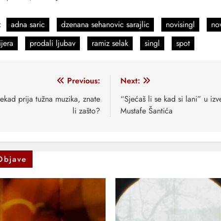
:
adna saric
dzenana sehanovic sarajlic
novisingl
no
jera
prodali ljubav
ramiz selak
singl
spot
vigacija
Previous:
Next:
anaka
ekad prija tužna muzika, znate
“Sjećaš li se kad si lani” u iz
li zašto?
Mustafe Šantića
Objave