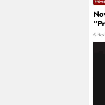
PREMIJ
No
“Pr
Hayat