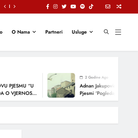
io
O Nama
Partneri
Usluge
2 Godine Ago
JESMU “U
Adnan Jakupović Donosi Snažnu
VJERNOSTI,
Pjesmi ‘Pogledaj Me’
A