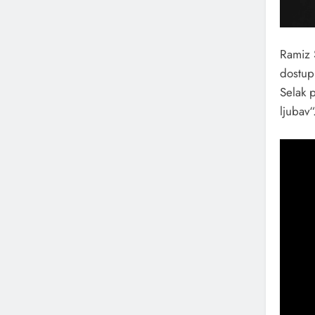
Ramiz 
dostup
Selak 
ljubav“