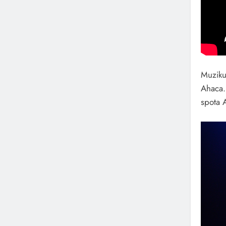
Muziku
Ahaca.
spota 