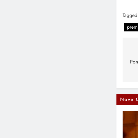
Tagged
premi
Na
čl
Pon
Nove 