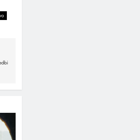
vo
vedbi