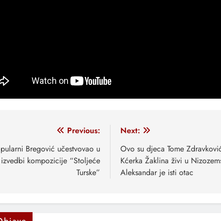
vigacija
Previous:
Next:
anaka
pularni Bregović učestvovao u
Ovo su djeca Tome Zdravkovi
izvedbi kompozicije “Stoljeće
Kćerka Žaklina živi u Nizozem
Turske”
Aleksandar je isti otac
Objave