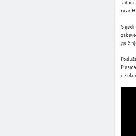
autora
ruke H
Slijedi
zabave
ga čin
Posluš
Pjesma
u seku