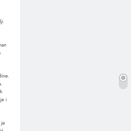
ji
man
a
dine.
a.
ih
je i
 je
ić.