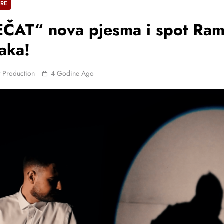
ERE
ČAT“ nova pjesma i spot Ram
aka!
 Production
4 Godine Ago