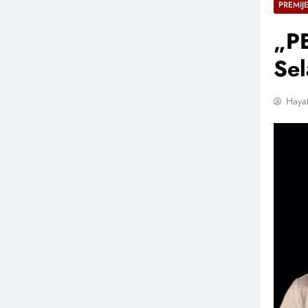
PREMIJ
„PE
Sel
Hayat