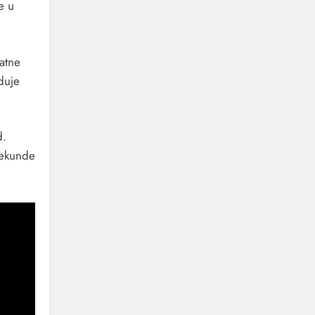
e u
vatne
duje
d.
sekunde