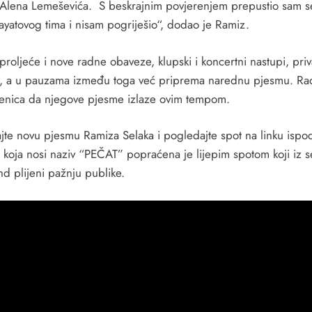
 Alena Lemeševića. S beskrajnim povjerenjem prepustio sam s
ayatovog tima i nisam pogriješio“, dodao je Ramiz.
 proljeće i nove radne obaveze, klupski i koncertni nastupi, pri
, a u pauzama između toga već priprema narednu pjesmu. Ra
jenica da njegove pjesme izlaze ovim tempom.
ajte novu pjesmu Ramiza Selaka i pogledajte spot na linku ispo
 koja nosi naziv “PEČAT” popraćena je lijepim spotom koji iz 
nd plijeni pažnju publike.