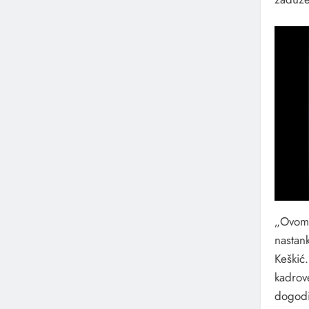
„Ovom p
nastan
Keškić.
kadrove
dogodi