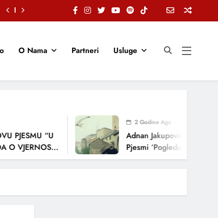
io
O Nama
Partneri
Usluge
2 Godine Ago
PJESMU “U
Adnan Jakupović Donosi Snažn
VJERNOSTI,
Pjesmi ‘Pogledaj Me’
JA