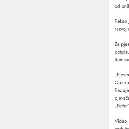
od oni
Rekao 
razvoj 
Za pje
potpis
Ramiza 
„Pjesm
Obziro
Raduje
pjevač
„Pečat
Video 
zadužen