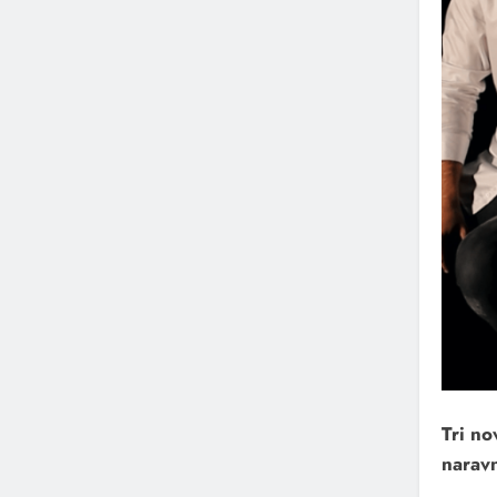
Tri n
naravn