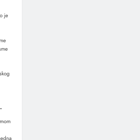
o je
sme
esme
nskog
.
o mom
 jedna