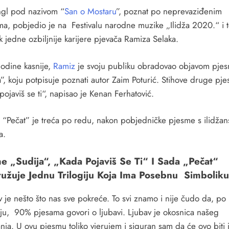
ingl pod nazivom “
San o Mostaru
”, poznat po neprevaziđenim
ima, pobjedio je na Festivalu narodne muzike „Ilidža 2020.“ i t
 jedne ozbiljnije karijere pjevača Ramiza Selaka.
godine kasnije,
Ramiz
je svoju publiku obradovao objavom pje
a”, koju potpisuje poznati autor Zaim Poturić. Stihove druge pj
ojaviš se ti“, napisao je Kenan Ferhatović.
 “Pečat” je treća po redu, nakon pobjedničke pjesme s ilidža
a.
e „Sudija“, „Kada Pojaviš Se Ti“ I Sada „Pečat“
užuje Jednu Trilogiju Koja Ima Posebnu Simboliku
v je nešto što nas sve pokreće. To svi znamo i nije čudo da, p
nju, 90% pjesama govori o ljubavi. Ljubav je okosnica našeg
nja. U ovu pjesmu toliko vjerujem i siguran sam da će ovo biti