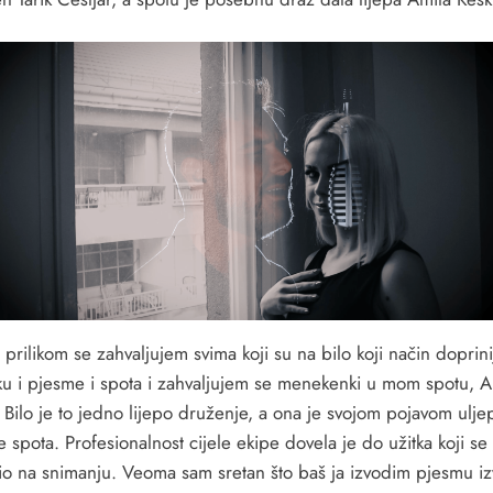
rilikom se zahvaljujem svima koji su na bilo koji način doprinij
ku i pjesme i spota i zahvaljujem se menekenki u mom spotu, A
 Bilo je to jedno lijepo druženje, a ona je svojom pojavom ulje
 spota. Profesionalnost cijele ekipe dovela je do užitka koji se
o na snimanju. Veoma sam sretan što baš ja izvodim pjesmu i