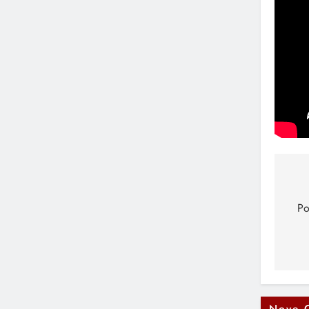
Na
čl
Po
Nove 