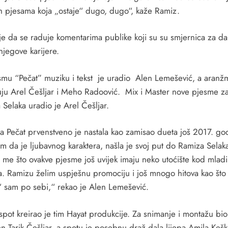
h pjesama koja „ostaje“ dugo, dugo“, kaže Ramiz.
je da se raduje komentarima publike koji su su smjernica za dal
njegove karijere.
smu “Pečat” muziku i tekst je uradio Alen Lemešević, a aranž
uju Arel Češljar i Meho Radoović. Mix i Master nove pjesme z
Selaka uradio je Arel Češljar.
a Pečat prvenstveno je nastala kao zamisao dueta još 2017. go
m da je ljubavnog karaktera, našla je svoj put do Ramiza Selak
 me što ovakve pjesme još uvijek imaju neko utoćište kod mlad
a. Ramizu želim uspješnu promociju i još mnogo hitova kao što 
“ sam po sebi,“ rekao je Alen Lemešević.
spot kreirao je tim Hayat produkcije. Za snimanje i montažu bio
 Tarik Češljar, a spotu je posebnu draž dala lijepa Amila Kešk