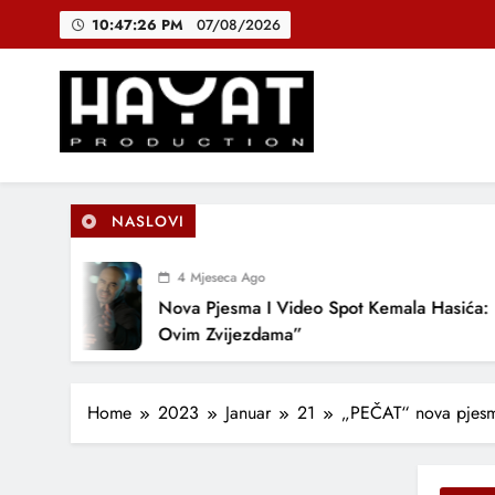
Skip
10:47:27 PM
07/08/2026
DJEČIJI H
to
content
B
Hayat Production
Promocija domaće muzike
DJEČIJI H
NASLOVI
4 Mjeseca Ago
Nova Pjesma I Video Spot Kemala Hasića: “Po
Ovim Zvijezdama”
Home
2023
Januar
21
„PEČAT“ nova pjesm