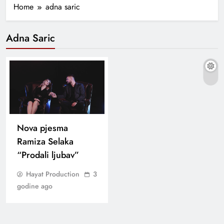
Home
adna saric
Adna Saric
Nova pjesma
Ramiza Selaka
“Prodali ljubav”
Hayat Production
3
godine ago