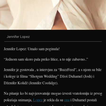
Jennifer Lopez
Jennifer Lopez: Umalo sam poginula!
“Jednom sam skoro pala preko litice, a to nije zabavno..”
Jennifer je gostovala , u intervjuu za “BuzzFeed”, a s njom su bile
i kolege iz filma “Shotgun Wedding” Džoš Duhamel (Josh) i
Dženifer Kolidž (Jennifer Coolidge).
Na pitanje ko bi najvjerovatnije mogao izvesti vratolomiju iz prvog
pokušaja snimanja,
Lopez
je rekla da su
ona
i Duhamel postali