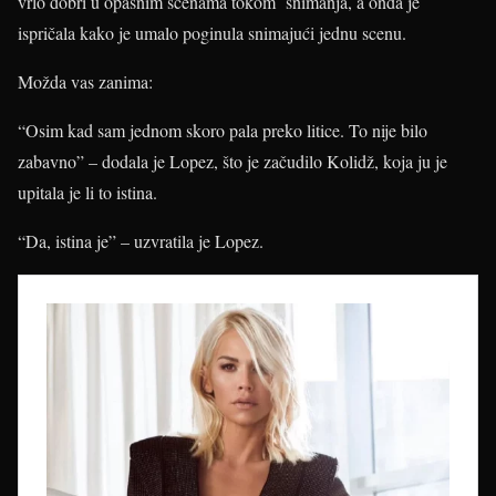
vrlo dobri u opasnim scenama tokom snimanja, a onda je
ispričala kako je umalo poginula snimajući jednu scenu.
Možda vas zanima:
“Osim kad sam jednom skoro pala preko litice. To nije bilo
zabavno” – dodala je Lopez, što je začudilo Kolidž, koja ju je
upitala je li to istina.
“Da, istina je” – uzvratila je Lopez.