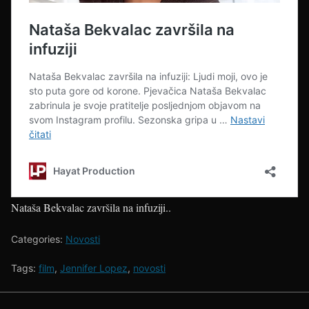
Nataša Bekvalac završila na infuziji..
Categories:
Novosti
Tags:
film
,
Jennifer Lopez
,
novosti