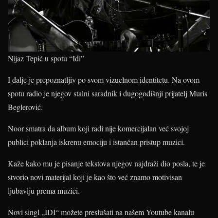
Nijaz Tepić u spotu “Idi”
I dalje je prepoznatljiv po svom vizuelnom identitetu. Na ovom
spotu radio je njegov stalni saradnik i dugogodišnji prijatelj Muris
Beglerović.
Noor smatra da album koji radi nije komercijalan već svojoj
publici poklanja iskrenu emociju i istančan pristup muzici.
Kaže kako mu je pisanje tekstova njegov najdraži dio posla, te je
stvorio novi materijal koji je kao što već znamo motivisan
ljubavlju prema muzici.
Novi singl „IDI“ možete preslušati na našem Youtube kanalu