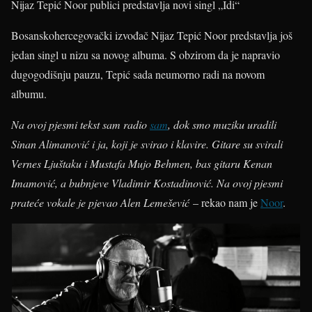
Nijaz Tepić Noor publici predstavlja novi singl „Idi“
Bosanskohercegovački izvođač Nijaz Tepić Noor predstavlja još
jedan singl u nizu sa novog albuma. S obzirom da je napravio
dugogodišnju pauzu, Tepić sada neumorno radi na novom
albumu.
Na ovoj pjesmi tekst sam radio
sam
, dok smo muziku uradili
Sinan Alimanović i ja, koji je svirao i klavire. Gitare su svirali
Vernes Ljuštaku i Mustafa Mujo Behmen, bas gitaru Kenan
Imamović, a bubnjeve Vladimir Kostadinović. Na ovoj pjesmi
prateće vokale je pjevao Alen Lemešević
– rekao nam je
Noor
.