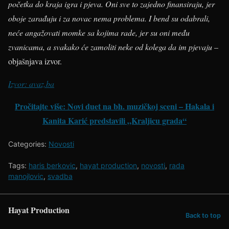
početka do kraja igra i pjeva. Oni sve to zajedno finansiraju, jer
oboje zarađuju i za novac nema problema. I bend su odabrali,
neće angažovati momke sa kojima rade, jer su oni među
zvanicama, a svakako će zamoliti neke od kolega da im pjevaju
–
objašnjava izvor.
Izvor: avaz.ba
Pročitajte više: Novi duet na bh. muzičkoj sceni – Hakala i
Kanita Karić predstavili „Kraljicu grada“
Categories:
Novosti
Tags:
haris berkovic
,
hayat production
,
novosti
,
rada
manojlovic
,
svadba
Hayat Production
Back to top