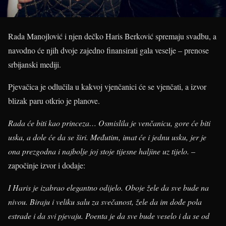
Rada Manojlović i njen dečko Haris Berković spremaju svadbu, a
navodno će njih dvoje zajedno finansirati gala veselje – prenose
srbijanski mediji.
Pjevačica je odlučila u kakvoj vjenčanici će se vjenčati, a izvor
blizak paru otkrio je planove.
Rada će biti kao princeza… Osmislila je venčanicu, gore će biti
uska, a dole će da se širi. Međutim, imat će i jednu usku, jer je
ona prezgodna i najbolje joj stoje tijesne haljine uz tijelo.
–
započinje izvor i dodaje:
I Haris je izabrao elegantno odijelo. Oboje žele da sve bude na
nivou. Biraju i veliku salu za svečanost, žele da im dođe pola
estrade i da svi pjevaju. Poenta je da sve bude veselo i da se od