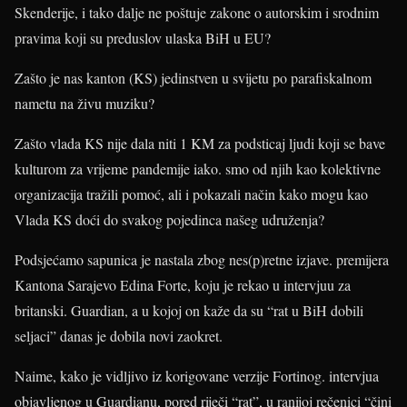
Skenderije, i tako dalje ne poštuje zakone o autorskim i srodnim
pravima koji su preduslov ulaska BiH u EU?
Zašto je nas kanton (KS) jedinstven u svijetu po parafiskalnom
nametu na živu muziku?
Zašto vlada KS nije dala niti 1 KM za podsticaj ljudi koji se bave
kulturom za vrijeme pandemije iako
.
smo od njih kao kolektivne
organizacija tražili pomoć, ali i pokazali način kako mogu kao
Vlada KS doći do svakog pojedinca našeg udruženja?
Podsjećamo sapunica je nastala zbog nes(p)retne izjave
.
premijera
Kantona Sarajevo Edina Forte, koju je rekao u intervjuu za
britanski
.
Guardian, a u kojoj on kaže da su “rat u BiH dobili
seljaci” danas je dobila novi zaokret.
Naime, kako je vidljivo iz korigovane verzije Fortinog
.
intervjua
objavljenog u Guardianu, pored riječi “rat”, u ranijoj rečenici “čini