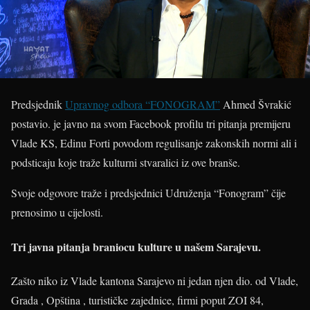
Predsjednik
Upravnog odbora “FONOGRAM”
Ahmed Švrakić
postavio
.
je javno na svom Facebook profilu tri pitanja premijeru
Vlade KS, Edinu Forti povodom regulisanje zakonskih normi ali i
podsticaju koje traže kulturni stvaralici iz ove branše.
Svoje odgovore traže i predsjednici Udruženja “Fonogram” čije
prenosimo u cijelosti.
Tri javna pitanja braniocu kulture u našem Sarajevu.
Zašto niko iz Vlade kantona Sarajevo ni jedan njen dio
.
od Vlade,
Grada , Opština , turističke zajednice, firmi poput ZOI 84,