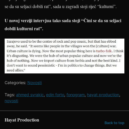
se da su seljaci dobili rat”, sada u zagradi stoji riječ “kulturni”.
U novoj verziji intervjua tako sada stoji “Čini se da su seljaci
dobili kulturni rat”.
Categories:
Novosti
Tags:
ahmed svrakic
,
edin forto
,
fonogram
,
hayat production
,
novosti
Hayat Production
Back to top