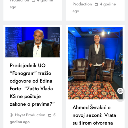
Production
4 godine
Production
4 godine
ago
ago
Predsjednik UO
“Fonogram” tražio
odgovore od Edina
Forte: “Zašto Vlada
KS ne poštuje
zakone o pravima?”
Ahmed Švrakić o
novoj sezoni: Vrata
Hayat Production
5
godina ago
su širom otvorena