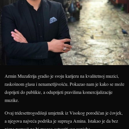
Armin Muzaferija gradio je svoju karijeru na kvalitetnoj muzici,
raskošnom glasu i nenametljivošću. Pokazao nam je kako se može
doprijeti do publikie, a oduprijeti pravilima komercijalizacije
muzike.
Ovaj tridesettrogodišnji umjetnik iz Visokog porodičan je čovjek,
a njegova najveća podrška je supruga Amina. Istakao je da bez
njene pomoći ne bi mogao ostvariti sve uspjehe.