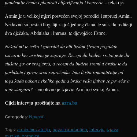
pandemije ćemo i planirati objavljivanja i koncerte
– rekao je.
Armin je u velikoj mjeri posvećen svojoj porodici i supruzi Amini.
Nedavno su postali bogatiji za još jednog člana, te su sada roditelji
dva dječaka, Abdulaha i Imrana, te djevojčice Fatme.
Nekad mi je teško i zamisliti da bih ijedan životni pogodak
ostvario bez asistencije supruge. Recept da budete sretni jeste da
slušate govor svog srca, a recept da budete sretni u braku je da
poslušate i govor srca supružnika. Ima li išta romantičnije od
toga kada nakon nekoliko godina braka vaša ljubav se povećava
a ne stagnira? –
emotivno je izjavio Armin o svojoj Amini.
Cijeli intervju pročitajte na
azra.ba
Categories:
Novosti
Tags:
armin muzaferija
,
hayat production
,
Intervju
,
izjava
,
muzika
,
porodica