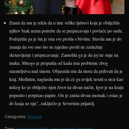
Znam da mu je rekla da u ime velike ljubavi koja je obilježila
njihov brak nema potrebe da se prepucavaju i povlače po sudu.
Podsjetila ga je šta je ona sve prošla s bivšim. Stavila mu je do
znanja da sve ono što su zajedno prošli ne zaslužuje
skrnavljenje i prepucavanje. Zamolila ga je da joj ne staje na
muku. Mnogo je propatila od kada ima probleme zbog
starateljstva nad sinom. Objasnila mu da mora da prihvati da je
kraj. Međutim, naglasila mu je da će ga uvijek nositi u srcu kao
nekog ko je obilježio njen život na divan način. Igor je na kraju
popustio i potpisao papire. On je zaista divan momak i ostao je
do kraja uz nju”, zaključio je Severinin prijatelj.
Categories:
Novosti
Tags:
hayat production
,
Igor
,
novosti
,
severina