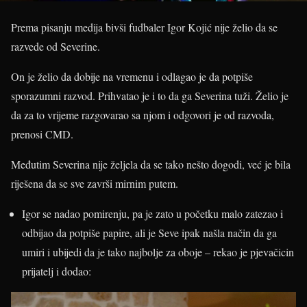
Prema pisanju medija bivši fudbaler Igor Kojić nije želio da se
razvede od Severine.
On je želio da dobije na vremenu i odlagao je da potpiše
sporazumni razvod. Prihvatao je i to da ga Severina tuži. Želio je
da za to vrijeme razgovarao sa njom i odgovori je od razvoda,
prenosi CMD.
Međutim Severina nije željela da se tako nešto dogodi, već je bila
riješena da se sve završi mirnim putem.
Igor se nadao pomirenju, pa je zato u početku malo zatezao i
odbijao da potpiše papire, ali je Seve ipak našla način da ga
umiri i ubijedi da je tako najbolje za oboje – rekao je pjevačicin
prijatelj i dodao: