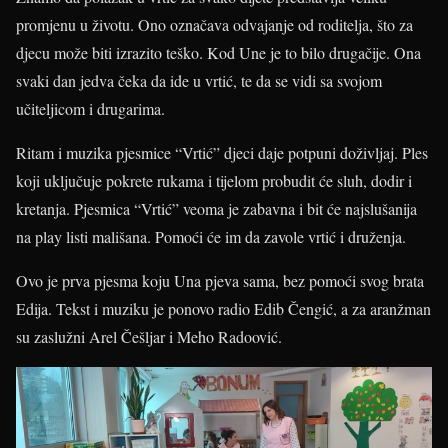
promjenu u životu. Ono označava odvajanje od roditelja, što za
djecu može biti izrazito teško. Kod Une je to bilo drugačije. Ona
svaki dan jedva čeka da ide u vrtić, te da se vidi sa svojom
učiteljicom i drugarima.
Ritam i muzika pjesmice “Vrtić” djeci daje potpuni doživljaj. Ples
koji uključuje pokrete rukama i tijelom probudit će sluh, dodir i
kretanja. Pjesmica “Vrtić” veoma je zabavna i bit će najslušanija
na play listi mališana. Pomoći će im da zavole vrtić i druženja.
Ovo je prva pjesma koju Una pjeva sama, bez pomoći svog brata
Edija. Tekst i muziku je ponovo radio Edib Čengić, a za aranžman
su zaslužni Arel Češljar i Meho Radoović.