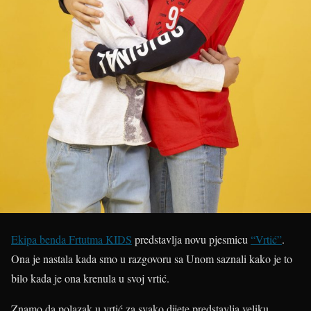
Ekipa benda Frtutma KIDS
predstavlja novu pjesmicu
“Vrtić”
.
Ona je nastala kada smo u razgovoru sa Unom saznali kako je to
bilo kada je ona krenula u svoj vrtić.
Znamo da polazak u vrtić za svako dijete predstavlja veliku