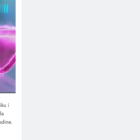
ku i
la
odine.