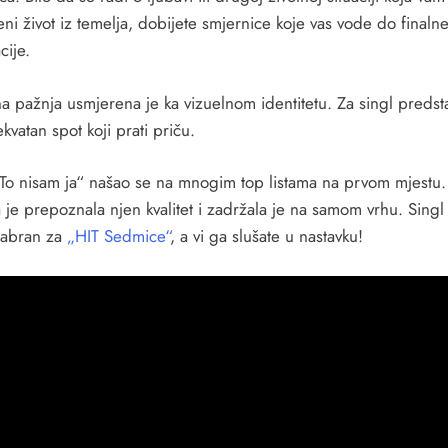
ni život iz temelja, dobijete smjernice koje vas vode do finaln
cije.
kamosutra kamosutra
a pažnja usmjerena je ka vizuelnom identitetu. Za singl predst
ekvatan spot koji prati priču.
„To nisam ja“ našao se na mnogim top listama na prvom mjestu.
 je prepoznala njen kvalitet i zadržala je na samom vrhu. Singl 
zabran za
„HIT Sedmice“
, a vi ga slušate u nastavku!