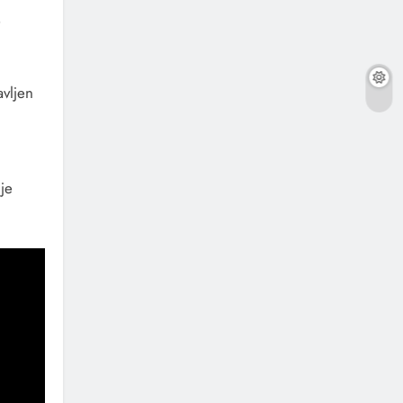
e
avljen
je