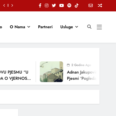
io
O Nama
Partneri
Usluge
2 Godine Ago
PJESMU “U
Adnan Jakupović Donosi Snažn
VJERNOSTI,
Pjesmi ‘Pogledaj Me’
JA