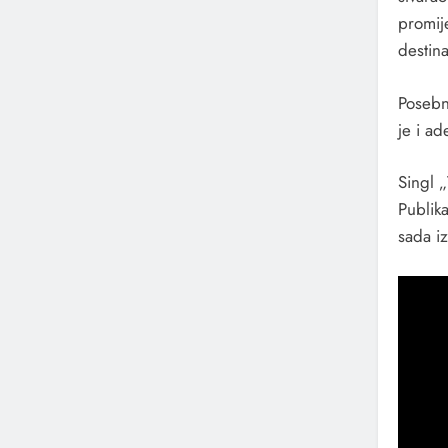
promije
destina
Posebn
je i ad
Singl 
Publika
sada i