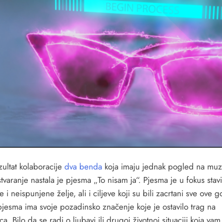
zultat kolaboracije
dva
benda
koja imaju jednak pogled na muzi
tvaranje nastala je pjesma „To nisam ja“. Pjesma je u fokus stavi
 i neispunjene želje, ali i ciljeve koji su bili zacrtani sve ove g
pjesma ima svoje pozadinsko značenje koje je ostavilo trag na
ca. Bilo da se radi o ljubavi ili drugoj životnoj situaciji koja vam