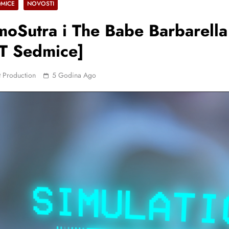
DMICE
NOVOSTI
oSutra i The Babe Barbarella
T Sedmice]
 Production
5 Godina Ago