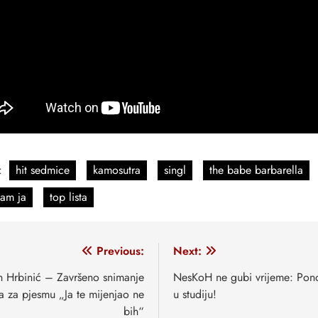
:
hit sedmice
kamosutra
singl
the babe barbarella
sam ja
top lista
vigacija
Previous:
Next:
anaka
n Hrbinić – Završeno snimanje
NesKoH ne gubi vrijeme: Pon
a za pjesmu „Ja te mijenjao ne
u studiju!
bih“