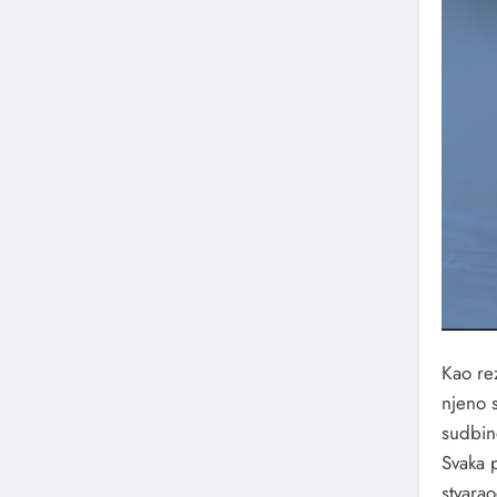
Kao re
njeno s
sudbine
Svaka 
stvarao