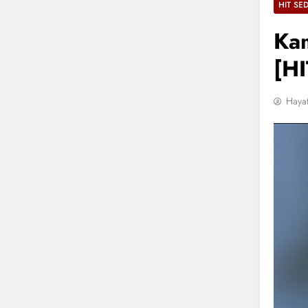
HIT SE
Kam
[HI
Hayat