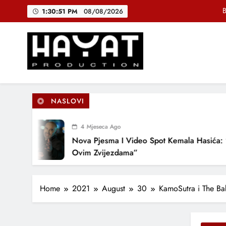
Skip
1:30:52 PM
08/08/2026
to
content
DJEČIJI H
Muhamed Fa
B
Hayat Production
Promocija domaće muzike
NASLOVI
DJEČIJI H
4 Mjeseca Ago
Nova Pjesma I Video Spot Kemala Hasića: “Po
Ovim Zvijezdama”
Home
2021
August
30
KamoSutra i The Ba