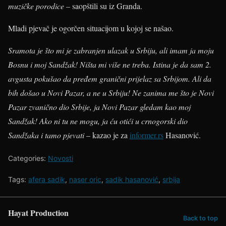
muzičke porodice –
saopštili su iz Granda.
Mladi pjevač je ogorčen situacijom u kojoj se našao.
Sramota je što mi je zabranjen ulazak u Srbiju, ali imam ja moju
Bosnu i moj Sandžak! Ništa mi više ne treba. Istina je da sam 2.
avgusta pokušao da pređem granični prijelaz sa Srbijom. Ali da
bih došao u Novi Pazar, a ne u Srbiju! Ne zanima me što je Novi
Pazar zvanično dio Srbije, ja Novi Pazar gledam kao moj
Sandžak! Ako ni tu ne mogu, ja ću otići u crnogorski dio
Sandžaka i tamo pjevati
– kazao je za
informer.rs
Hasanović.
Categories:
Novosti
Tags:
afera sadik
,
naser oric
,
sadik hasanović
,
srbija
Hayat Production
Back to top