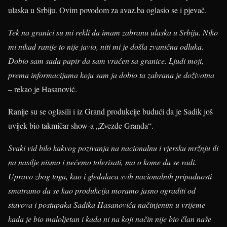
ulaska u Srbiju. Ovim povodom za avaz.ba oglasio se i pjevač.
Tek na granici su mi rekli da imam zabranu ulaska u Srbiju. Niko
mi nikad ranije to nije javio, niti mi je došla zvanična odluka.
Dobio sam sada papir da sam vraćen sa granice. Ljudi moji,
prema informacijama koju sam ja dobio ta zabrana je doživotna
–
rekao je Hasanović.
Ranije su se oglasili i iz Grand produkcije budući da je Sadik još
uvijek bio takmičar show-a „Zvezde Granda“.
Svaki vid bilo kakvog pozivanja na nacionalnu i vjersku mržnju ili
na nasilje nismo i nećemo tolerisati, ma o kome da se radi.
Upravo zbog toga, kao i gledalaca svih nacionalnih pripadnosti
smatramo da se kao produkcija moramo jasno ograditi od
stavova i postupaka Sadika Hasanovića načinjenim u vrijeme
kada je bio maloljetan i kada ni na koji način nije bio član naše