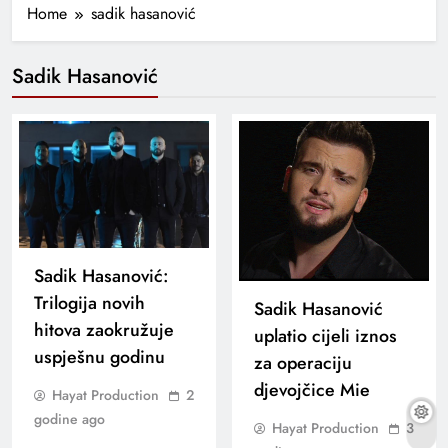
Home
sadik hasanović
Sadik Hasanović
Sadik Hasanović:
Trilogija novih
Sadik Hasanović
hitova zaokružuje
uplatio cijeli iznos
uspješnu godinu
za operaciju
djevojčice Mie
Hayat Production
2
godine ago
Hayat Production
3