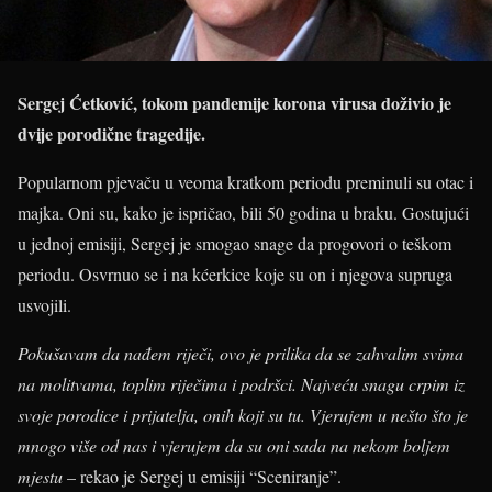
Sergej Ćetković, tokom pandemije korona virusa doživio je
dvije porodične tragedije.
Popularnom pjevaču u veoma kratkom periodu preminuli su otac i
majka. Oni su, kako je ispričao, bili 50 godina u braku. Gostujući
u jednoj emisiji, Sergej je smogao snage da progovori o teškom
periodu. Osvrnuo se i na kćerkice koje su on i njegova supruga
usvojili.
Pokušavam da nađem riječi, ovo je prilika da se zahvalim svima
na molitvama, toplim riječima i podršci. Najveću snagu crpim iz
svoje porodice i prijatelja, onih koji su tu. Vjerujem u nešto što je
mnogo više od nas i vjerujem da su oni sada na nekom boljem
mjestu
– rekao je Sergej u emisiji “Sceniranje”.