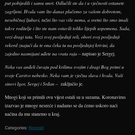
put pobijedili i samu smrt. Odlučili ste da i u vječnosti ostanete
zagrljeni. Hvala vam što danas plačemo za vašom dobrotom,
nesebičnoj ljubavi, tužni što vas više nema, a sretni što smo imali
takve roditelje i što ste nam ostavili toliko lijepih uspomena. Sada,
vozi dragi tata. Vozi svoj posljednji reli, obori svoj posljednji
rekord znajući da te ona čeka tu na posljednjoj krivini, da
zajedno nasmijani uđete na vrata raja
– napisao je Sergej.
Neka vas anđeli čuvaju pod krilima svojim i dragi Bog primi u
svoje Carstvo nebesko. Neka vam je vječna slava i hvala. Vaši
sinovi Igor, Sergej i Srđan
– zaključio je.
Mnogi koji su primili ovu vijest ostali su u suzama. Koronavirus
izazvao je mnoge nesreće i nadamo se da ćemo uskoro naći
načina da mu stanemo u kraj.
Categories:
Novosti