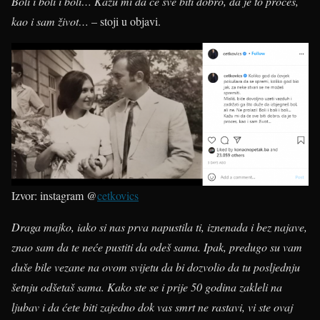
Boli i boli i boli… Kažu mi da će sve biti dobro, da je to proces,
kao i sam život…
– stoji u objavi.
Izvor: instagram @
cetkovics
Draga majko, iako si nas prva napustila ti, iznenada i bez najave,
znao sam da te neće pustiti da odeš sama. Ipak, predugo su vam
duše bile vezane na ovom svijetu da bi dozvolio da tu posljednju
šetnju odšetaš sama. Kako ste se i prije 50 godina zakleli na
ljubav i da ćete biti zajedno dok vas smrt ne rastavi, vi ste ovaj