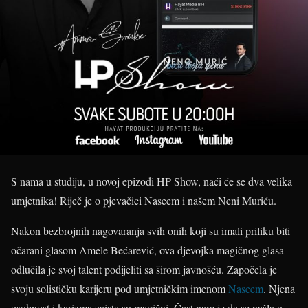
S nama u studiju, u novoj epizodi HP Show, naći će se dva velika
umjetnika! Riječ je o pjevačici Naseem i našem Neni Muriću.
Nakon bezbrojnih nagovaranja svih onih koji su imali priliku biti
očarani glasom Amele Bećarević, ova djevojka magičnog glasa
odlučila je svoj talent podijeliti sa širom javnošću. Započela je
svoju solističku karijeru pod umjetničkim imenom
Naseem
. Njena
osobnost i karizma zaista su magični. Čast nam je da se našla u