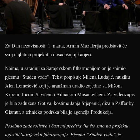
Za Dan nezavisnosti, 1. marta, Armin Muzaferija predstavit će
svoj najbitniji projekat u dosadašnjoj karijeri.
Naime, u saradnji sa Sarajevskom filharmonijom on je snimio
pjesmu “Studen vodo”. Tekst potpisuje Milena Ludajić, muziku
Alen Lemešević koji je aranžman uradio zajedno sa Mišom
Krpom, Jocom Savićem i Adnanom Mušanovićem. Za videozapis
je bila zadužena Gotiva, kostime Janja Stjepanić, dizajn Zaffer by
Glamur, a tehnička podrška bila je agencija Produkcija.
Posebno zadovoljstvo i čast mi predstavlja što smo na projektu
ugostili Sarajevsku filharmoniju. Pjesma “Studen vodo” je