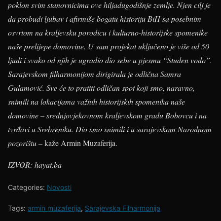
poklon svim stanovnicima ove hiljadugodišnje zemlje. Njen cilj je
da probudi ljubav i afirmiše bogatu historiju BiH sa posebnim
osvrtom na kraljevsku porodicu i kulturno-historijske spomenike
naše prelijepe domovine. U sam projekat uključeno je više od 50
ljudi i svako od njih je ugradio dio sebe u pjesmu “Studen vodo”.
Sarajevskom filharmonijom dirigirala je odlična Samra
Gulamović. Sve će to pratiti odličan spot koji smo, naravno,
snimili na lokacijama važnih historijskih spomenika naše
domovine – srednjovjekovnom kraljevskom gradu Bobovcu i na
tvrđavi u Srebreniku. Dio smo snimili i u sarajevskom Narodnom
pozorištu
– kaže Armin Muzaferija.
IZVOR: hayat.ba
Categories:
Novosti
Tags:
armin muzaferija
,
Sarajevska Filharmonija