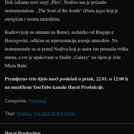
Dok čekamo novi singl „Ples“, Nodivo nas je počastio
instrumentalom „The Soul of the South“ (Duša juga) koji je
energičan i veoma melodična.
Kadrovi koji su snimani na Bunici, nedaleko od Blagaja u
Hercegovini, odlična su reprezentacija jesenje atmosfere. Na
instrumentalu su se pored Nodiva koji je autor iste pronašla velika
imena, a sve je upakovano u Studiu „Galaxy“ na čijem je čelu
Mirza Balić.
Premijerno ćete djelo moći poslušati u petak, 22.01. u 12:00 h
na muzičkom YouTube kanalu Hayat Produkcije.
Categories:
Premijere
Tags:
Nodivo
,
The Soul of the South
Hayat Production