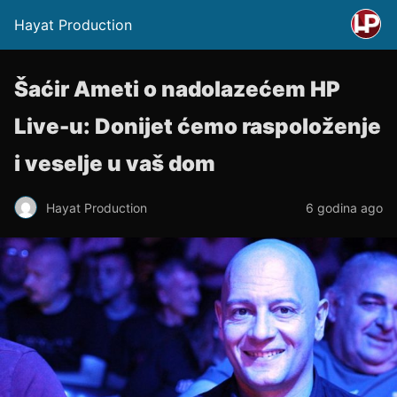
Hayat Production
Šaćir Ameti o nadolazećem HP
Live-u: Donijet ćemo raspoloženje
i veselje u vaš dom
Hayat Production
6 godina ago