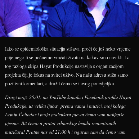
Iako se epidemiološka situacija stišava, proći će još neko vrijeme
prije nego li se počnemo vraćati životu na kakav smo navikli. Iz
tog razloga ekipa Hayat Produkcije nastavlja s organizacijom
projekta čiji je fokus na svirci uživo. Na našu adresu stižu samo
pozitivni komentari, a družit ćemo se i ovog ponedjeljka.
Dragi moji, 25.01. na YouTube kanalu i Facebook profilu Hayat
Produkcije, uz veliku ljubav prema vama i muzici, moj kolega
Armin Čohodar i moja malenkost pjevat ćemo vam najljepše
pjesme. Bit ćemo u pratni vrhunskog benda renomiranih
muzičara! Pratite nas od 21:00 h i siguran sam da ćemo vam