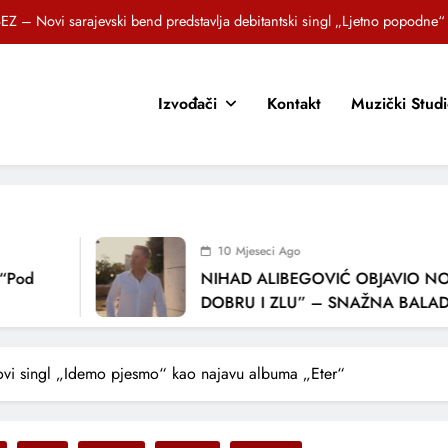
EZ – Novi sarajevski bend predstavlja debitantski singl „Ljetno popodne“
Brat i sestra, Biljana i Tedi Zeroski, predstavljaju novu pjesmu „Sreća je“
Izvođači
Kontakt
Muzički Stud
OR SUNCOKRETI KROZ PJESMU POZVALI MALIŠANE NA DOBRE NAVIKE
zlagić Fazla predstavlja pjesmu “Lejla” iz mjuzikla Travnik je voljeti lako
EZ – Novi sarajevski bend predstavlja debitantski singl „Ljetno popodne“
Brat i sestra, Biljana i Tedi Zeroski, predstavljaju novu pjesmu „Sreća je“
10 Mjeseci Ago
OR SUNCOKRETI KROZ PJESMU POZVALI MALIŠANE NA DOBRE NAVIKE
NIHAD ALIBEGOVIĆ OBJAVIO NOVU P
DOBRU I ZLU” – SNAŽNA BALADA O 
LJUBAVI I VREMENU KOJE NAS MIJENJ
 novi singl „Idemo pjesmo“ kao najavu albuma „Eter“