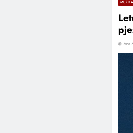
MUZIKA
Let
pje
Ana.