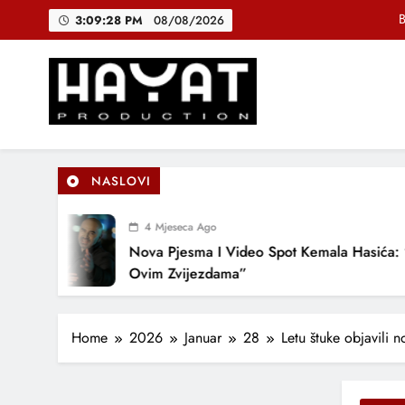
Skip
B
3:09:29 PM
08/08/2026
to
content
DJEČIJI H
Muhamed Fa
Hayat Production
Promocija domaće muzike
B
NASLOVI
4 Mjeseca Ago
DJEČIJI H
Nova Pjesma I Video Spot Kemala Hasića: “Pod
Ovim Zvijezdama”
Home
2026
Januar
28
Letu štuke objavili