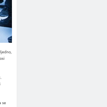
Ujedno,
osi
x
.
i
a se