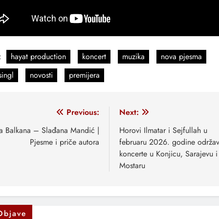
:
hayat production
koncert
muzika
nova pjesma
singl
novosti
premijera
vigacija
Previous:
Next:
anaka
a Balkana – Slađana Mandić |
Horovi Ilmatar i Sejfullah u
Pjesme i priče autora
februaru 2026. godine održav
koncerte u Konjicu, Sarajevu i
Mostaru
Objave