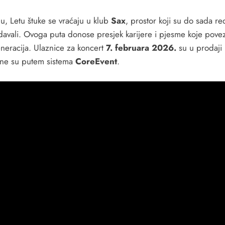
u, Letu štuke se vraćaju u klub
Sax
, prostor koji su do sada r
davali. Ovoga puta donose presjek karijere i pjesme koje pove
eneracija. Ulaznice za koncert
7. februara 2026.
su u prodaji 
ne su putem sistema
CoreEvent
.