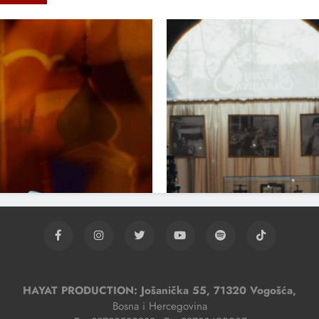
HAYAT PRODUCTION: Jošanička 55, 71320 Vogošća,
Bosna i Hercegovina