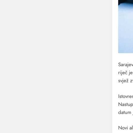
Saraje
riječ 
svjež 
Istovr
Nastup
datum j
Novi a