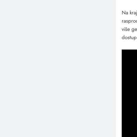
Na kraj
raspro
više g
dostup