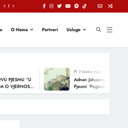
io
O Nama
Partneri
Usluge
2 Godine Ago
JESMU “U
Adnan Jakupović Donosi Snažnu
VJERNOSTI,
Pjesmi ‘Pogledaj Me’
A