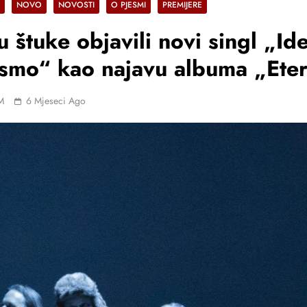
NOVO
NOVOSTI
O PJESMI
PREMIJERE
u štuke objavili novi singl „I
smo“ kao najavu albuma „Ete
M
6 Mjeseci Ago