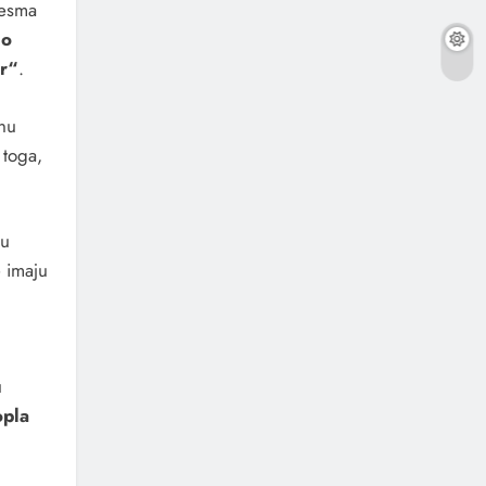
jesma
mo
r“
.
vnu
 toga,
 u
e imaju
u
opla