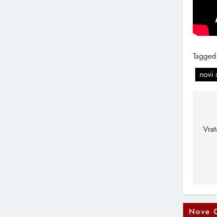
Tagged
novi 
Na
čl
Vrat
Nove 