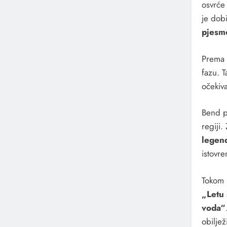
osvrće 
je dobi
pjesm
Prema 
fazu. T
očekiva
Bend 
regiji.
legend
istovre
Tokom 
„Letu
voda“
obiljež