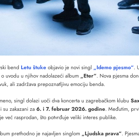
vski bend
Letu štuke
objavio je novi singl
„Idemo pjesmo“
. 
je o uvodu u njihov nadolazeći album
„Eter“
. Nova pjesma don
zvuk, ali zadržava prepoznatljivu emociju benda.
emeno, singl dolazi uoči dva koncerta u zagrebačkom klubu
Sa
i su zakazani za
6. i 7. februar 2026. godine
. Međutim, prv
e već rasprodan, što potvrđuje veliki interes publike.
lbum prethodno je najavljen singlom
„Ljudska prava“
. Pjesm