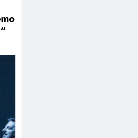
demo
r“