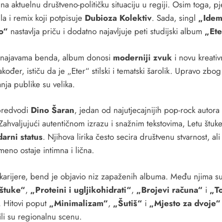
na aktuelnu društveno-političku situaciju u regiji. Osim toga, p
la i remix koji potpisuje
Dubioza Kolektiv
. Sada, singl
„Ide
o“
nastavlja priču i dodatno najavljuje peti studijski album
„Ete
najavama benda, album donosi
moderniji zvuk
i novu kreati
akođer, ističu da je „Eter“ stilski i tematski šarolik. Upravo zbog
nja publike su velika.
predvodi
Dino Šaran
, jedan od najutjecajnijih pop-rock autora
 Zahvaljujući autentičnom izrazu i snažnim tekstovima, Letu štuk
arni status
. Njihova lirika često secira društvenu stvarnost, ali
meno ostaje intimna i lična.
karijere, bend je objavio niz zapaženih albuma. Među njima s
 štuke“
,
„Proteini i ugljikohidrati“
,
„Brojevi računa“
i
„T
. Hitovi poput
„Minimalizam“
,
„Šutiš“
i
„Mjesto za dvoje“
ili su regionalnu scenu.