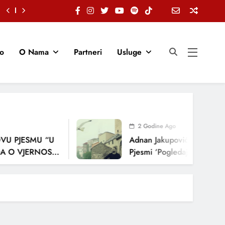
io
O Nama
Partneri
Usluge
2 Godine Ago
U PJESMU “U
Adnan Jakupović Donosi Sna
O VJERNOSTI,
Pjesmi ‘Pogledaj Me’
ENJA