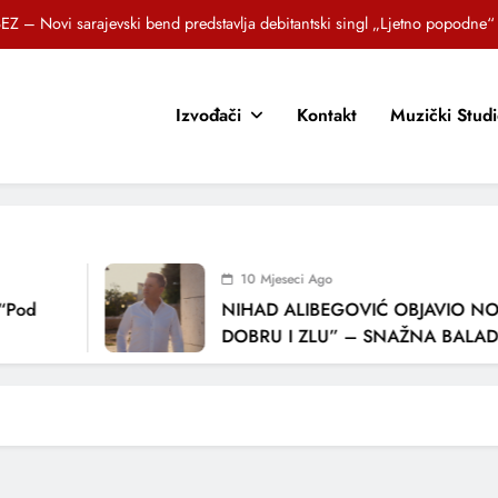
EZ – Novi sarajevski bend predstavlja debitantski singl „Ljetno popodne“
Brat i sestra, Biljana i Tedi Zeroski, predstavljaju novu pjesmu „Sreća je“
Izvođači
Kontakt
Muzički Stud
OR SUNCOKRETI KROZ PJESMU POZVALI MALIŠANE NA DOBRE NAVIKE
zlagić Fazla predstavlja pjesmu “Lejla” iz mjuzikla Travnik je voljeti lako
EZ – Novi sarajevski bend predstavlja debitantski singl „Ljetno popodne“
Brat i sestra, Biljana i Tedi Zeroski, predstavljaju novu pjesmu „Sreća je“
10 Mjeseci Ago
OR SUNCOKRETI KROZ PJESMU POZVALI MALIŠANE NA DOBRE NAVIKE
Pod
NIHAD ALIBEGOVIĆ OBJAVIO NOV
DOBRU I ZLU” – SNAŽNA BALADA 
LJUBAVI I VREMENU KOJE NAS MIJ