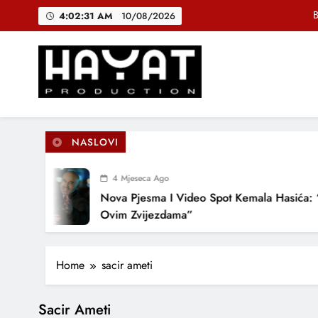
Skip
B
4:02:32 AM
10/08/2026
to
content
DJEČIJI H
Muhamed Fa
Hayat Production
Promocija domaće muzike
B
NASLOVI
4 Mjeseca Ago
DJEČIJI H
Nova Pjesma I Video Spot Kemala Hasića: “
Ovim Zvijezdama”
Home
sacir ameti
Sacir Ameti