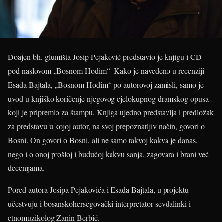
Doajen bh. glumišta Josip Pejaković predstavio je knjigu i CD
pod naslovom „Bosnom Hodim“. Kako je navedeno u recenziji
Esada Bajtala, „Bosnom Hodim“ po autorovoj zamisli, samo je
uvod u knjiško koričenje njegovog cjelokupnog dramskog opusa
koji je pripremio za štampu. Knjiga ujedno predstavlja i predložak
za predstavu u kojoj autor, na svoj prepoznatljiv način, govori o
Bosni. On govori o Bosni, ali ne samo takvoj kakva je danas,
nego i o onoj prošloj i budućoj kakvu sanja, zagovara i brani već
decenijama.
Pored autora Josipa Pejakovića i Esada Bajtala, u projektu
učestvuju i bosanskohersegovački interpretator sevdalinki i
etnomuzikolog Zanin Berbić.