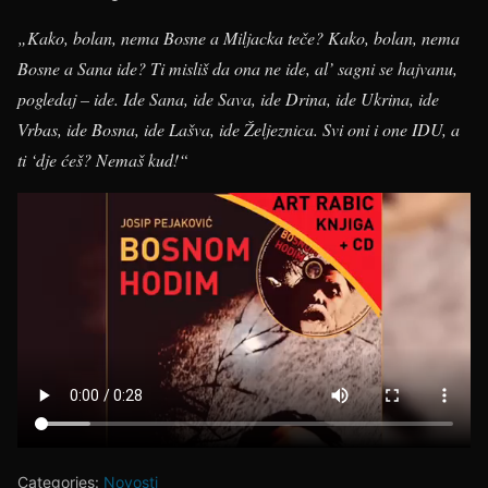
„Kako, bolan, nema Bosne a Miljacka teče? Kako, bolan, nema
Bosne a Sana ide? Ti misliš da ona ne ide, al’ sagni se hajvanu,
pogledaj – ide. Ide Sana, ide Sava, ide Drina, ide Ukrina, ide
Vrbas, ide Bosna, ide Lašva, ide Željeznica. Svi oni i one IDU, a
ti ‘dje ćeš? Nemaš kud!“
Categories:
Novosti