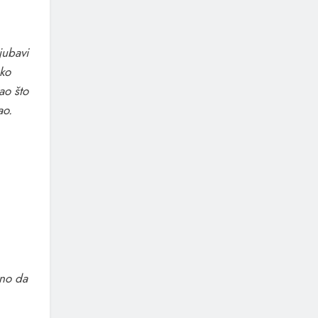
jubavi
ko
ao što
ao.
dno da