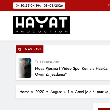
Skip
10:25:05 PM
08/08/2026
to
content
DJEČIJI H
Muhamed Fa
B
Hayat Production
Promocija domaće muzike
NASLOVI
DJEČIJI H
4 Mjeseca Ago
Nova Pjesma I Video Spot Kemala Hasića: “Pod
Ovim Zvijezdama”
Home
2020
August
1
Arnel Joldić: muzika 