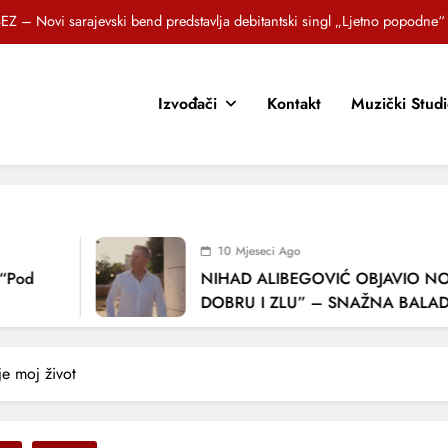
Brat i sestra, Biljana i Tedi Zeroski, predstavljaju novu pjesmu „Sreća je“
OR SUNCOKRETI KROZ PJESMU POZVALI MALIŠANE NA DOBRE NAVIKE
Izvođači
Kontakt
Muzički Stud
zlagić Fazla predstavlja pjesmu “Lejla” iz mjuzikla Travnik je voljeti lako
EZ – Novi sarajevski bend predstavlja debitantski singl „Ljetno popodne“
Brat i sestra, Biljana i Tedi Zeroski, predstavljaju novu pjesmu „Sreća je“
OR SUNCOKRETI KROZ PJESMU POZVALI MALIŠANE NA DOBRE NAVIKE
10 Mjeseci Ago
NIHAD ALIBEGOVIĆ OBJAVIO NOVU PJ
DOBRU I ZLU” – SNAŽNA BALADA O VJ
LJUBAVI I VREMENU KOJE NAS MIJENJA
je moj život