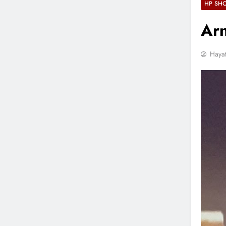
HP SH
Arn
Hayat