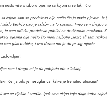
am nešto više o izboru pjesme sa kojom si se takmičio.
sa kojom sam se predstavio nije nešto što ja inače pjevam. Iz l
Halidu Besliću pao je odabir na tu pjesmu. Imao sam dvojbu o
a, te sam odluku predstavio publici na društvenim mrežama. K
ekao, pjesma nije nešto što meni najbolje „leži“, ali sam rizikov
ao sam glas publike, i evo doveo me je do prvog mjesta.
i zadovoljan?
ljan sam i drago mi je da pobjeda ide u Tešanj.
akmičenja bilo je nesuglasica, kakva je trenutno situacija?
ali sve se riješilo i sredilo. Ipak smo ekipa koja dalje treba zaje