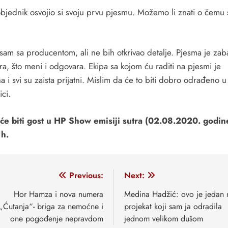
bjednik osvojio si svoju prvu pjesmu. Možemo li znati o čemu 
 sam sa producentom, ali ne bih otkrivao detalje. Pjesma je za
ra, što meni i odgovara. Ekipa sa kojom ću raditi na pjesmi je
a i svi su zaista prijatni. Mislim da će to biti dobro odrađeno u
ci.
će biti gost u HP Show emisiji sutra (02.08.2020. godin
 h.
vigacija
Previous:
Next:
anaka
Hor Hamza i nova numera
Medina Hadžić: ovo je jedan 
„Ćutanja“- briga za nemoćne i
projekat koji sam ja odradila
one pogođenje nepravdom
jednom velikom dušom