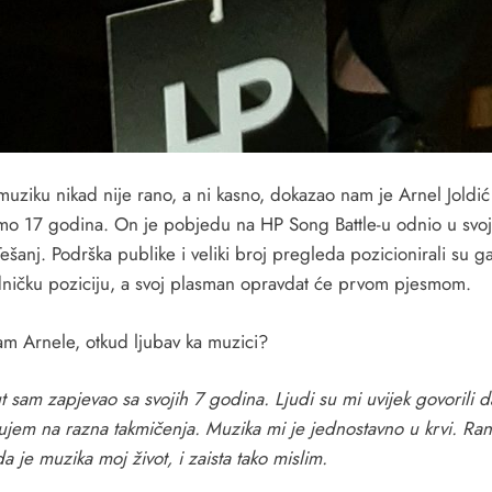
uziku nikad nije rano, a ni kasno, dokazao nam je Arnel Joldić 
mo 17 godina. On je pobjedu na HP Song Battle-u odnio u svoj
ešanj. Podrška publike i veliki broj pregleda pozicionirali su g
ničku poziciju, a svoj plasman opravdat će prvom pjesmom.
am Arnele, otkud ljubav ka muzici?
t sam zapjevao sa svojih 7 godina. Ljudi su mi uvijek govorili d
jujem na razna takmičenja. Muzika mi je jednostavno u krvi. Ra
a je muzika moj život, i zaista tako mislim.