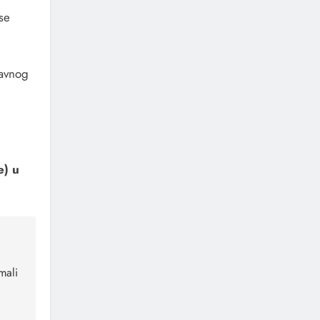
se
bavnog
e) u
mali