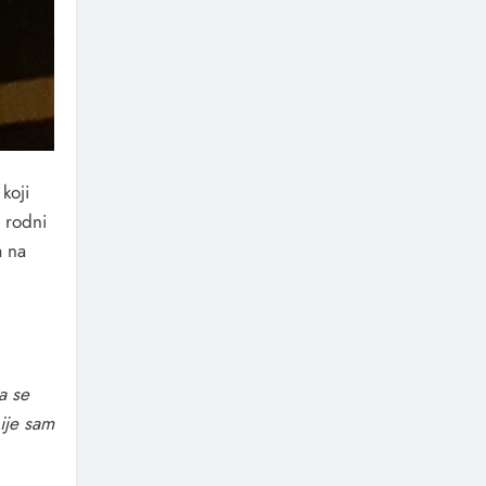
koji
 rodni
a na
a se
nije sam