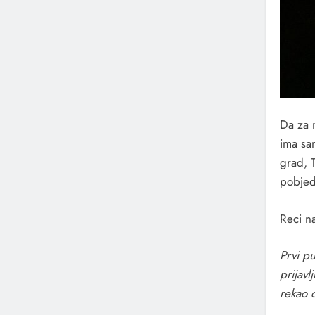
Da za m
ima sa
grad, T
pobjed
Reci n
Prvi pu
prijavl
rekao d