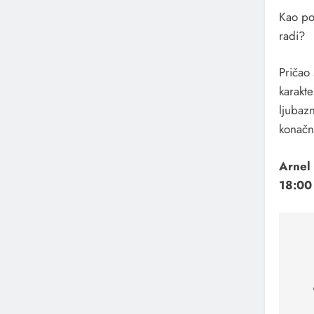
Kao po
radi?
Pričao
karakte
ljubazn
konačni
Arnel 
18:00
Na
čl