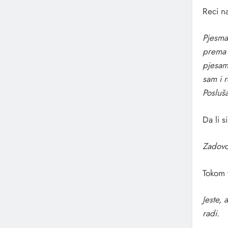
Reci n
Pjesma 
prema 
pjesam
sam i r
Posluš
Da li s
Zadovo
Tokom t
Jeste, 
radi.