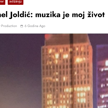
OW
INTERVJU
el Joldić: muzika je moj život
 Production
6 Godina Ago