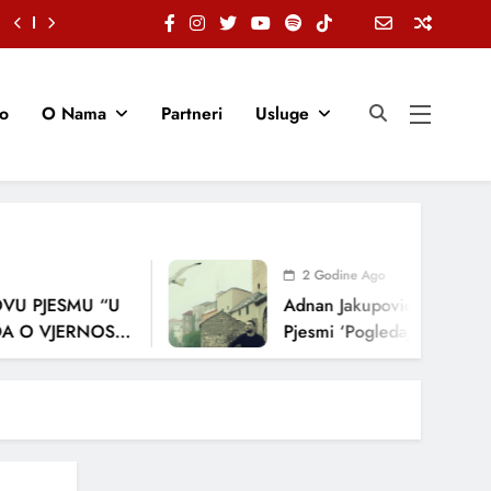
io
O Nama
Partneri
Usluge
2 Godine Ago
ESMU “U
Adnan Jakupović Donosi Snažnu 
ERNOSTI,
Pjesmi ‘Pogledaj Me’