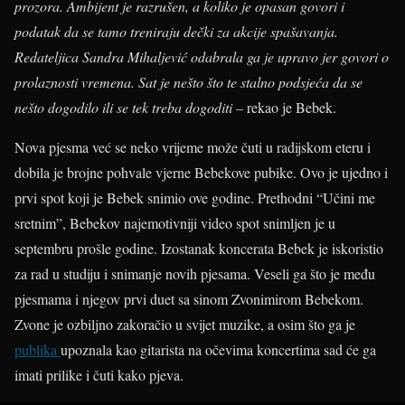
prozora. Ambijent je razrušen, a koliko je opasan govori i
podatak da se tamo treniraju dečki za akcije spašavanja.
Redateljica Sandra Mihaljević odabrala ga je upravo jer govori o
prolaznosti vremena. Sat je nešto što te stalno podsjeća da se
nešto dogodilo ili se tek treba dogoditi
– rekao je Bebek.
Nova pjesma već se neko vrijeme može čuti u radijskom eteru i
dobila je brojne pohvale vjerne Bebekove pubike. Ovo je ujedno i
prvi spot koji je Bebek snimio ove godine. Prethodni “Učini me
sretnim”, Bebekov najemotivniji video spot snimljen je u
septembru prošle godine. Izostanak koncerata Bebek je iskoristio
za rad u studiju i snimanje novih pjesama. Veseli ga što je među
pjesmama i njegov prvi duet sa sinom Zvonimirom Bebekom.
Zvone je ozbiljno zakoračio u svijet muzike, a osim što ga je
publika
upoznala kao gitarista na očevima koncertima sad će ga
imati prilike i čuti kako pjeva.