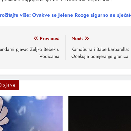
ročitajte više: Ovakve se Jelene Rozge sigurno ne sjećat
vigacija
Previous:
Next:
anaka
endarni pjevač Željko Bebek u
KamoSutra i Babe Barbarella:
Vodicama
Očekujte pomjeranje granica
Objave