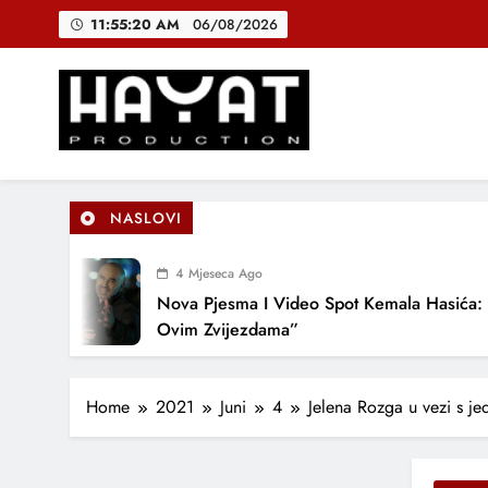
Skip
11:55:21 AM
06/08/2026
to
content
DJEČIJI H
B
Hayat Production
Promocija domaće muzike
NASLOVI
DJEČIJI H
4 Mjeseca Ago
Nova Pjesma I Video Spot Kemala Hasića: “P
Ovim Zvijezdama”
Home
2021
Juni
4
Jelena Rozga u vezi s je