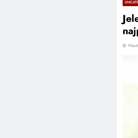
UNCAT
Jel
naj
Hayat