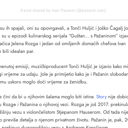
A post shared by Ivan Pazanin (@pazanin.ivan)
su ih spajali, oni su opovrgavali, a Tonči Huljić i Joško Čagalj J
 su u epizodi kulinarskog serijala “Guštan… s Pažaninom” izjavi
vačica Jelena Rozga i jedan od omiljenih domaćih chefova Ivan
 bili idealan par.
nutoj emisiji, muzičkiproducent Tonči Huljić je izjavio kako mi
i vrijeme za udaju. Jole je primijetio kako je i Pažanin sloboda
jemu uskoro moglo doći vrijeme za ženidbu.
 čini da bi u njihovim šalama moglo biti istine.
Story
nije dobi
u Rozge i Pažanina o njihovoj vezi. Rozga je još 2017. prekinul
išnju vezu s violončelistom Stjepanom Hauserom. Od tada nij
o previše detalja o njenom privatnom životu. Pažanin je, pak, 
 prekinuo dugogodišnju vezu s Andreom Koprčinom.