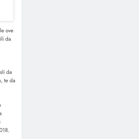
ole ove
li da
sli da
n, te da
o
a
e
2018.