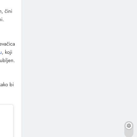
, čini
i.
evačica
u
, koji
ubljen.
kako bi