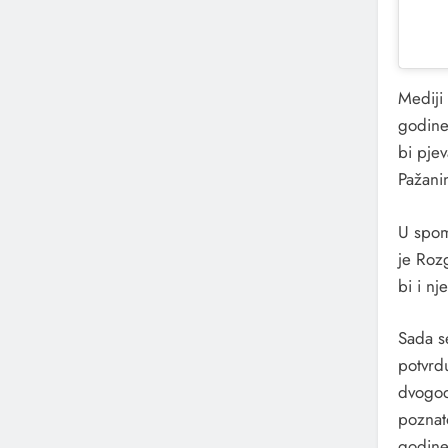
Mediji 
godine
bi pje
Pažanin
U spome
je Rozg
bi i n
Sada se
potvrd
dvogod
poznat
godine