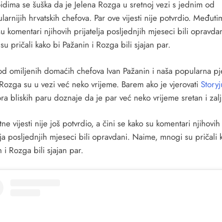
oidima se šuška da je Jelena Rozga u sretnoj vezi s jednim od
arnijih hrvatskih chefova. Par ove vijesti nije potvrdio. Međutim
u komentari njihovih prijatelja posljednjih mjeseci bili opravdan
u pričali kako bi Pažanin i Rozga bili sjajan par.
od omiljenih domaćih chefova Ivan Pažanin i naša popularna pj
 Rozga su u vezi već neko vrijeme. Barem ako je vjerovati
Storyj
ra bliskih paru doznaje da je par već neko vrijeme sretan i zalj
tne vijesti nije još potvrdio, a čini se kako su komentari njihovih
lja posljednjih mjeseci bili opravdani. Naime, mnogi su pričali 
 i Rozga bili sjajan par.