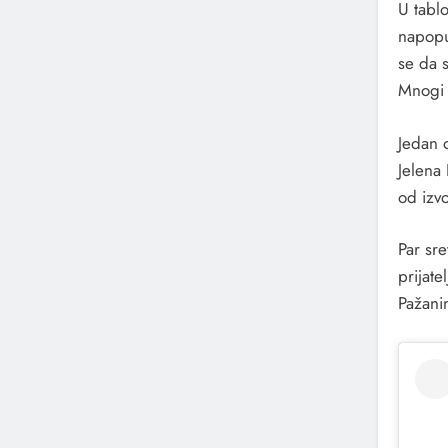
U tabl
napopul
se da s
Mnogi s
Jedan 
Jelena
od izvo
Par sre
prijate
Pažanin