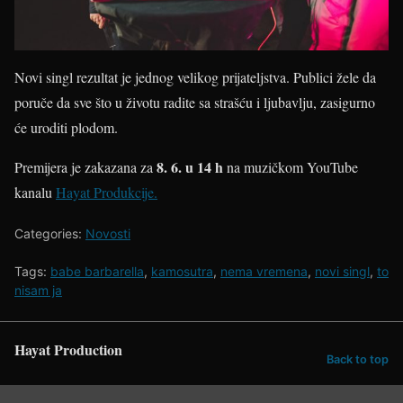
Novi singl rezultat je jednog velikog prijateljstva. Publici žele da
poruče da sve što u životu radite sa strašću i ljubavlju, zasigurno
će uroditi plodom.
8. 6. u 14 h
Premijera je zakazana za
na muzičkom YouTube
kanalu
Hayat Produkcije.
Categories:
Novosti
Tags:
babe barbarella
,
kamosutra
,
nema vremena
,
novi singl
,
to
nisam ja
Hayat Production
Back to top