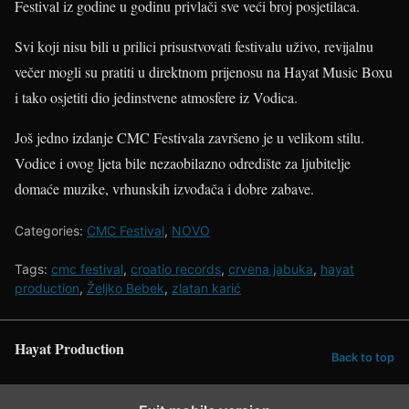
Festival iz godine u godinu privlači sve veći broj posjetilaca.
Svi koji nisu bili u prilici prisustvovati festivalu uživo, revijalnu
večer mogli su pratiti u direktnom prijenosu na Hayat Music Boxu
i tako osjetiti dio jedinstvene atmosfere iz Vodica.
Još jedno izdanje CMC Festivala završeno je u velikom stilu.
Vodice i ovog ljeta bile nezaobilazno odredište za ljubitelje
domaće muzike, vrhunskih izvođača i dobre zabave.
Categories:
CMC Festival
,
NOVO
Tags:
cmc festival
,
croatio records
,
crvena jabuka
,
hayat
production
,
Željko Bebek
,
zlatan karić
Hayat Production
Back to top