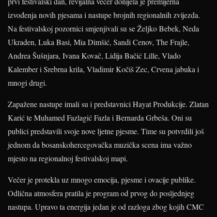
prvi festivalski dan, revijalna večer donijela je premijerna
izvođenja novih pjesama i nastupe brojnih regionalnih zvijezda.
Na festivalskoj pozornici smjenjivali su se Željko Bebek, Neda
Ukraden, Luka Basi, Mia Dimšić, Sandi Cenov, The Frajle,
Andrea Šušnjara, Ivana Kovač, Lidija Bačić Lille, Vlado
Kalember i Srebrna krila, Vladimir Kočiš Zec, Crvena jabuka i
mnogi drugi.
Zapažene nastupe imali su i predstavnici Hayat Produkcije. Zlatan
Karić te Muhamed Fazlagić Fazla i Bernarda Grbeša. Oni su
publici predstavili svoje nove ljetne pjesme. Time su potvrdili još
jednom da bosanskohercegovačka muzička scena ima važno
mjesto na regionalnoj festivalskoj mapi.
Večer je protekla uz mnogo emocija, pjesme i ovacije publike.
Odlična atmosfera pratila je program od prvog do posljednjeg
nastupa. Upravo ta energija jedan je od razloga zbog kojih CMC