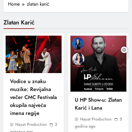
Home
zlatan karić
Zlatan Karić
Vodice u znaku
muzike: Revijalna
večer CMC Festivala
U HP Show-u: Zlatan
okupila najveća
Karić i Lana
imena regije
Hayat Production
5
Hayat Production
2
godina ago
mjeseca ago