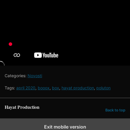
Categories:
Novosti
Tags:
april 2020
,
booox
,
box
,
hayat production
,
poluton
Hayat Production
Back to top
Exit mobile version