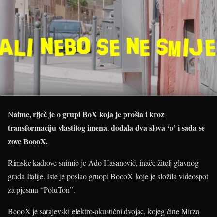
aime, riječ je o grupi BoX koja je prošla i kroz
N
transformaciju vlastitog imena, dodala dva slova ‘o’ i sada se
zove BoooX.
Rimske kadrove snimio je Ado Hasanović, inače žitelj glavnog
grada Italije. Iste je poslao gruopi BoooX koje je složila videospot
za pjesmu “PoluTon”.
BoooX je sarajevski elektro-akustični dvojac, kojeg čine Mirza