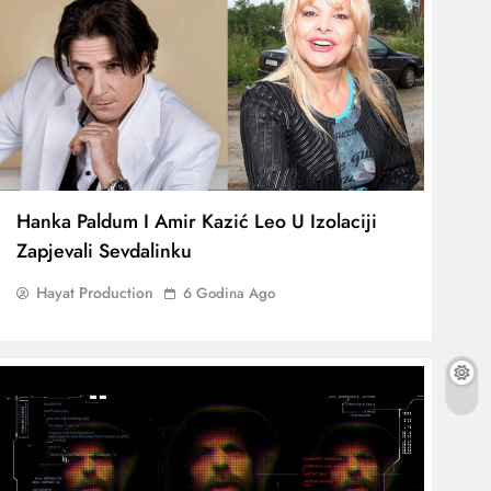
Hanka Paldum I Amir Kazić Leo U Izolaciji
Zapjevali Sevdalinku
Hayat Production
6 Godina Ago