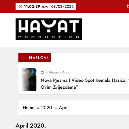
Skip
B
11:02:40 AM
08/08/2026
to
content
DJEČIJI H
Muhamed Fa
Hayat Production
Promocija domaće muzike
B
NASLOVI
4 Mjeseca Ago
DJEČIJI H
Nova Pjesma I Video Spot Kemala Hasića: “Pod
Ovim Zvijezdama”
Home
2020
April
April 2020.