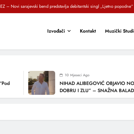
EZ – Novi sarajevski bend predstavlja debitantski singl „Ljetno popodne“
Brat i sestra, Biljana i Tedi Zeroski, predstavljaju novu pjesmu „Sreća je“
Izvođači
Kontakt
Muzički Stud
OR SUNCOKRETI KROZ PJESMU POZVALI MALIŠANE NA DOBRE NAVIKE
zlagić Fazla predstavlja pjesmu “Lejla” iz mjuzikla Travnik je voljeti lako
EZ – Novi sarajevski bend predstavlja debitantski singl „Ljetno popodne“
Brat i sestra, Biljana i Tedi Zeroski, predstavljaju novu pjesmu „Sreća je“
10 Mjeseci Ago
OR SUNCOKRETI KROZ PJESMU POZVALI MALIŠANE NA DOBRE NAVIKE
NIHAD ALIBEGOVIĆ OBJAVIO NOVU 
DOBRU I ZLU” – SNAŽNA BALADA O 
LJUBAVI I VREMENU KOJE NAS MIJEN