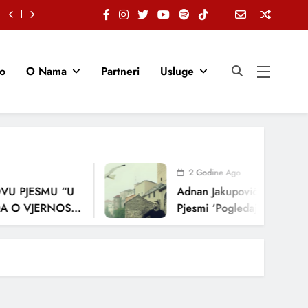
io
O Nama
Partneri
Usluge
2 Godine Ago
PJESMU “U
Adnan Jakupović Donosi Snažn
VJERNOSTI,
Pjesmi ‘Pogledaj Me’
JA