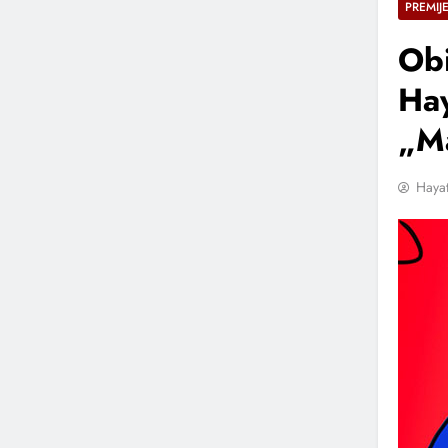
PREMIJ
Obi
Hay
„M
Hayat