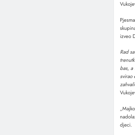
Vukoje
Pjesma
skupin
izveo D
Rad sa
trenutk
bas, a 
svirao 
zahvali
Vukoje
„Majko 
nadola
djeci.