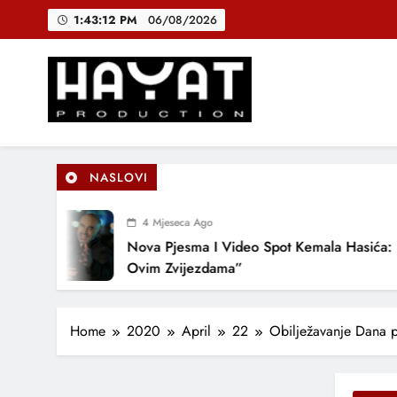
Skip
1:43:13 PM
06/08/2026
DJEČIJI H
to
content
B
Hayat Production
Promocija domaće muzike
DJEČIJI H
NASLOVI
4 Mjeseca Ago
Nova Pjesma I Video Spot Kemala Hasića: “Pod
Ovim Zvijezdama”
Home
2020
April
22
Obilježavanje Dana p