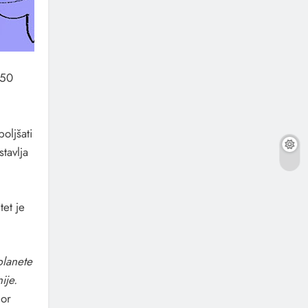
150
oljšati
tavlja
tet je
planete
ije.
gor