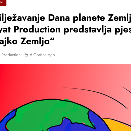
ERE
lježavanje Dana planete Zemlj
at Production predstavlja pj
ajko Zemljo“
 Production
6 Godina Ago