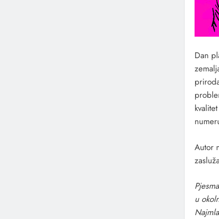
Dan pl
zemalja
priroda
probl
kvalit
numeru
Autor m
zasluža
Pjesma
u okoln
Najmla