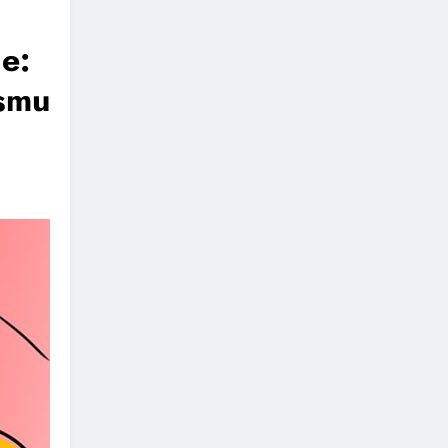
e:
esmu