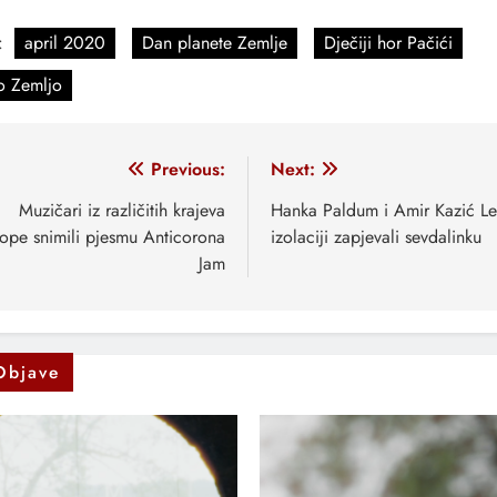
:
april 2020
Dan planete Zemlje
Dječiji hor Pačići
o Zemljo
vigacija
Previous:
Next:
anaka
Muzičari iz različitih krajeva
Hanka Paldum i Amir Kazić L
ope snimili pjesmu Anticorona
izolaciji zapjevali sevdalinku
Jam
Objave