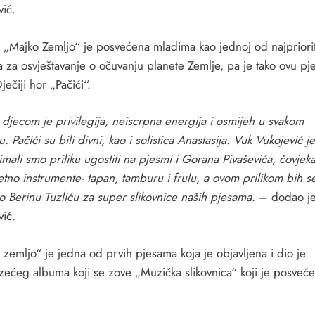
vić.
 „Majko Zemljo“ je posvećena mladima kao jednoj od najpriorit
a za osvještavanje o očuvanju planete Zemlje, pa je tako ovu p
ječiji hor „Pačići“.
 djecom je privilegija, neiscrpna energija i osmijeh u svakom
u. Pačići su bili divni, kao i solistica Anastasija. Vuk Vukojević j
imali smo priliku ugostiti na pjesmi i Gorana Pivaševića, čovjeka
etno instrumente- tapan, tamburu i frulu,
a ovom prilikom bih s
o Berinu Tuzliću za super slikovnice naših pjesama.
– dodao je
vić.
zemljo“ je jedna od prvih pjesama koja je objavljena i dio je
zećeg albuma koji se zove „Muzička slikovnica“ koji je posveć