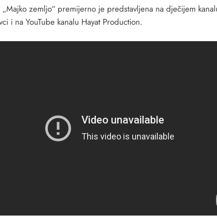
 „Majko zemljo“ premijerno je predstavljena na dječijem kanal
vci i na YouTube kanalu Hayat Production.