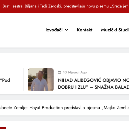
OR SUNCOKRETI KROZ PJESMU POZVALI MALIŠANE NA DOBRE NAVIKE
Jasna Gospić predstavlja novi singl – „Rano“
Izvođači
Kontakt
Muzički Stud
EZ – Novi sarajevski bend predstavlja debitantski singl „Ljetno popodne“
Brat i sestra, Biljana i Tedi Zeroski, predstavljaju novu pjesmu „Sreća je“
OR SUNCOKRETI KROZ PJESMU POZVALI MALIŠANE NA DOBRE NAVIKE
Jasna Gospić predstavlja novi singl – „Rano“
10 Mjeseci Ago
NIHAD ALIBEGOVIĆ OBJAVIO NOVU P
DOBRU I ZLU” – SNAŽNA BALADA O 
LJUBAVI I VREMENU KOJE NAS MIJENJ
lanete Zemlje: Hayat Production predstavlja pjesmu „Majko Zemlj