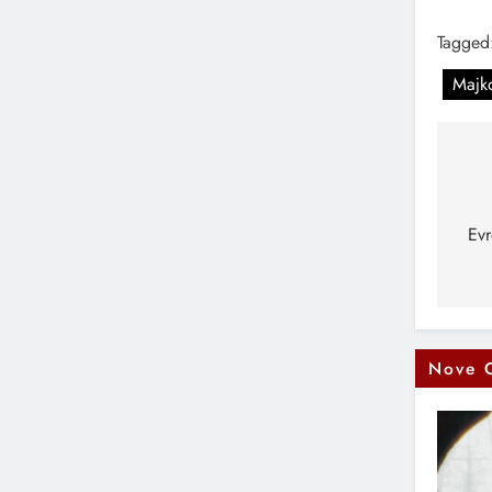
Tagged
Majk
Na
čl
Evr
Nove 