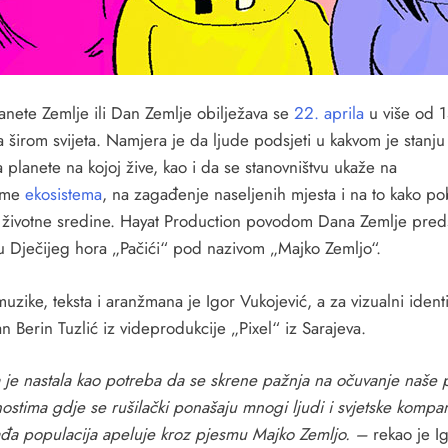
anete Zemlje ili Dan Zemlje obilježava se
22. aprila
u više od 
 širom svijeta. Namjera je da ljude podsjeti u kakvom je stanju
 planete na kojoj žive, kao i da se stanovništvu ukaže na
eme
ekosistema
, na zagađenje naseljenih mjesta i na to kako pob
et životne sredine. Hayat Production povodom Dana Zemlje preds
 Dječijeg hora „Pačići“ pod nazivom „Majko Zemljo“.
uzike, teksta i aranžmana je Igor Vukojević, a za vizualni identi
n Berin Tuzlić iz videprodukcije „Pixel“ iz Sarajeva.
 je nastala kao potreba da se skrene pažnja na očuvanje naše 
ostima gdje se rušilački ponašaju mnogi ljudi i svjetske kompan
đa populacija apeluje kroz pjesmu Majko Zemljo. –
rekao je I