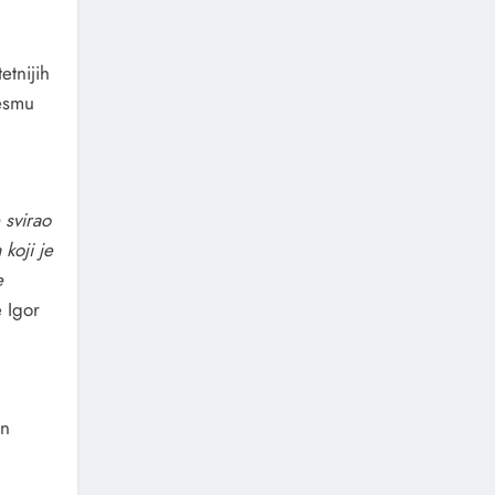
etnijih
jesmu
e svirao
 koji je
e
 Igor
en