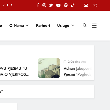
io
O Nama
Partneri
Usluge
2 Godine Ago
JESMU “U
Adnan Jakupović Donosi Snažnu
VJERNOSTI,
Pjesmi ‘Pogledaj Me’
A
o“