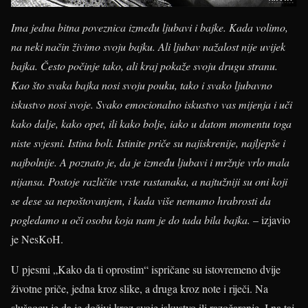
Ima jedna bitna poveznica između ljubavi i bajke. Kada volimo,
na neki način živimo svoju bajku. Ali ljubav nažalost nije uvijek
bajka. Često počinje tako, ali kraj pokaže svoju drugu stranu.
Kao što svaka bajka nosi svoju pouku, tako i svako ljubavno
iskustvo nosi svoje. Svako emocionalno iskustvo vas mijenja i uči
kako dalje, kako opet, ili kako bolje, iako u datom momentu toga
niste svjesni. Istina boli. Istinite priče su najiskrenije, najljepše i
najbolnije. A poznato je, da je između ljubavi i mržnje vrlo mala
nijansa. Postoje različite vrste rastanaka, a najtužniji su oni koji
se dese sa nepoštovanjem, i kada više nemamo hrabrosti da
pogledamo u oči osobu koja nam je do tada bila bajka.
– izjavio
je NesKoH.
U pjesmi „Kako da ti oprostim“ ispričane su istovremeno dvije
životne priče, jedna kroz slike, a druga kroz note i riječi. Na
slušaocu je da je doživi kroz svoje iskustvo ili razočarenje. I na taj