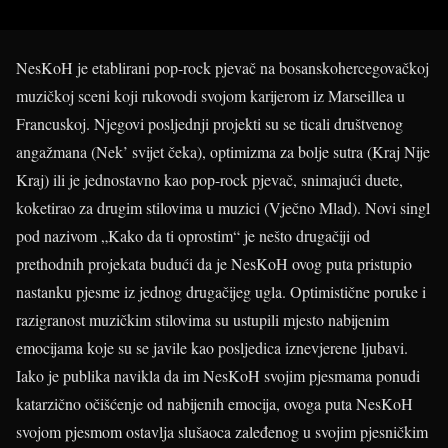
NesKoH je etablirani pop-rock pjevač na bosanskohercegovačkoj
muzičkoj sceni koji rukovodi svojom karijerom iz Marseillea u
Francuskoj. Njegovi posljednji projekti su se ticali društvenog
angažmana (Nek’ svijet čeka), optimizma za bolje sutra (Kraj Nije
Kraj) ili je jednostavno kao pop-rock pjevač, snimajući duete,
koketirao za drugim stilovima u muzici (Vječno Mlad). Novi singl
pod nazivom „Kako da ti oprostim“ je nešto drugačiji od
prethodnih projekata budući da je NesKoH ovog puta pristupio
nastanku pjesme iz jednog drugačijeg ugla. Optimistične poruke i
razigranost muzičkim stilovima su ustupili mjesto nabijenim
emocijama koje su se javile kao posljedica iznevjerene ljubavi.
Iako je publika navikla da im NesKoH svojim pjesmama ponudi
katarzično očišćenje od nabijenih emocija, ovoga puta NesKoH
svojom pjesmom ostavlja slušaoca zaleđenog u svojim pjesničkim