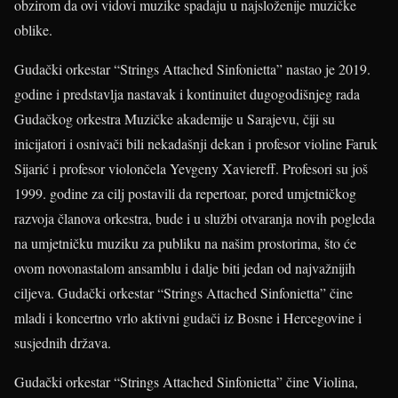
obzirom da ovi vidovi muzike spadaju u najsloženije muzičke
oblike.
Gudački orkestar “Strings Attached Sinfonietta” nastao je 2019.
godine i predstavlja nastavak i kontinuitet dugogodišnjeg rada
Gudačkog orkestra Muzičke akademije u Sarajevu, čiji su
inicijatori i osnivači bili nekadašnji dekan i profesor violine Faruk
Sijarić i profesor violončela Yevgeny Xaviereff. Profesori su još
1999. godine za cilj postavili da repertoar, pored umjetničkog
razvoja članova orkestra, bude i u službi otvaranja novih pogleda
na umjetničku muziku za publiku na našim prostorima, što će
ovom novonastalom ansamblu i dalje biti jedan od najvažnijih
ciljeva. Gudački orkestar “Strings Attached Sinfonietta” čine
mladi i koncertno vrlo aktivni gudači iz Bosne i Hercegovine i
susjednih država.
Gudački orkestar “Strings Attached Sinfonietta” čine Violina,