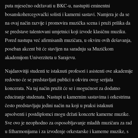
puta mjesečno održavati u BKC-u, nastupiti eminentni
bosanskohercegovački solisti i kamerni sastavi. Namjera je da se
na ovaj način razvije i promovira muzička scena i pruži prilika da
se predstave talentovani umjetnici koji izvode klasičnu muziku.
Pored nastupa već afirmisanih muzičara, u okviru ovih dešavanja,
poseban akcent bit će stavljen na saradnju sa Muzičkom
akademijom Univerziteta u Sarajevu.
Najdarovitiji studenti te istaknuti profesori i asistenti ove akademije
redovno će se predstavljati publici u okviru ovog serijala
koncerata. Na taj način pružit će se i mogućnost za dodatno
educiranje studenata. Nastupi u kamernim sastavima i orkestrima
često predstavljaju jedini način na koji u praksi istaknuti
apsolventi i postdiplomci mogu držati koncerte kamerne muzike.
Sve ovo je neophodno za osposobljavanje mladih muzičara za rad
u filharmonijama i za izvođenje orkestarske i kamerne muzike, s