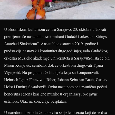
U Bosanskom kulturnom centru Sarajevo, 23. oktobra u 20 sati
premijerno će nastupiti novoformirani Gudački orkestar “Strings
Attached Sinfonietta”. Ansambl je osnovan 2019. godine i
predstavlja nastavak i kontinuitet dugogodišnjeg rada Gudačkog
orkestra Muzičke akademije Univerziteta u SarajevuSolista će biti
Miron Konjević, čembalo, dok će orkestrom dirigovati Tijana
Vignjević. Na programu će biti djela koja su komponovali:
Heinrich Ignaz Franz von Biber, Johann Sebasian Bach, Gustav
Holst i Dmitrij Šostakovič. Ovim nastupom će i zvanično početi
koncertna sezona klasične muzike u organizaciji ove javne
ustanove. Ulaz na koncert je besplatan.
U narednom periodu će, u okviru serije koncerata koji će se dva