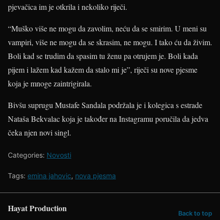
pjevačica im je otkrila i nekoliko riječi.
“Muško više ne mogu da zavolim, neću da se smirim. U meni su
vampiri, više ne mogu da se skrasim, ne mogu. I tako ću da živim.
Boli kad se trudim da spasim tu ženu pa otrujem je. Boli kada
pijem i lažem kad kažem da stalo mi je”, riječi su nove pjesme
koja je mnoge zaintrigirala.
Bivšu suprugu Mustafe Sandala podržala je i kolegica s estrade
Nataša Bekvalac koja je također na Instagramu poručila da jedva
čeka njen novi singl.
Categories:
Novosti
Tags:
emina jahovic
,
nova pjesma
Hayat Production
Back to top